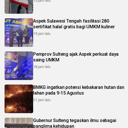
15 jam lalu
Aspek Sulawesi Tengah fasilitasi 280
sertifikat halal gratis bagi UMKM kuliner
19 jam lalu
Pemprov Sulteng ajak Aspek perkuat daya
saing UMKM
18 jam lalu
BMKG ingatkan potensi kebakaran hutan dan
lahan pada 9-15 Agustus
21 jam lalu
Gubernur Sulteng tegaskan ilmu sebagai
panglima kehidupan