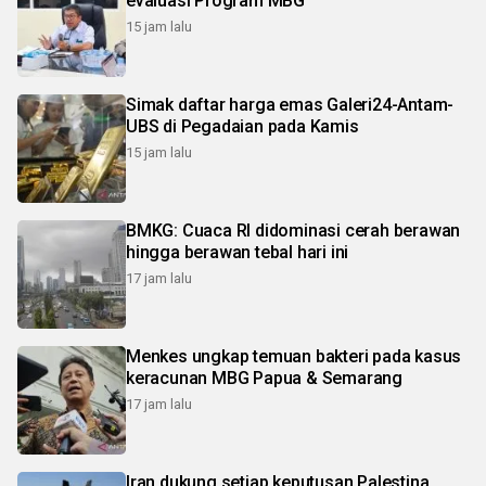
evaluasi Program MBG
15 jam lalu
Simak daftar harga emas Galeri24-Antam-
UBS di Pegadaian pada Kamis
15 jam lalu
BMKG: Cuaca RI didominasi cerah berawan
hingga berawan tebal hari ini
17 jam lalu
Menkes ungkap temuan bakteri pada kasus
keracunan MBG Papua & Semarang
17 jam lalu
Iran dukung setiap keputusan Palestina