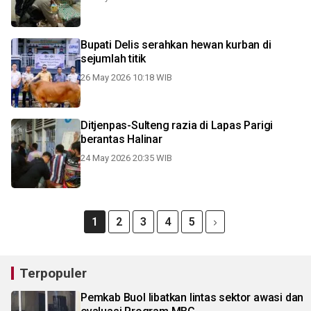
Bupati Delis serahkan hewan kurban di
sejumlah titik
26 May 2026 10:18 WIB
Ditjenpas-Sulteng razia di Lapas Parigi
berantas Halinar
24 May 2026 20:35 WIB
1
2
3
4
5
Terpopuler
Pemkab Buol libatkan lintas sektor awasi dan