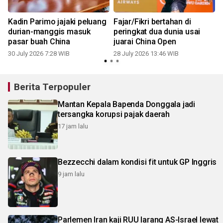
b
Kadin Parimo jajaki peluang
Fajar/Fikri bertahan di
i
durian-manggis masuk
peringkat dua dunia usai
pasar buah China
juarai China Open
30 July 2026 7:28 WIB
28 July 2026 13:46 WIB
2
Berita Terpopuler
Mantan Kepala Bapenda Donggala jadi
tersangka korupsi pajak daerah
17 jam lalu
Bezzecchi dalam kondisi fit untuk GP Inggris
9 jam lalu
Parlemen Iran kaji RUU larang AS-Israel lewat