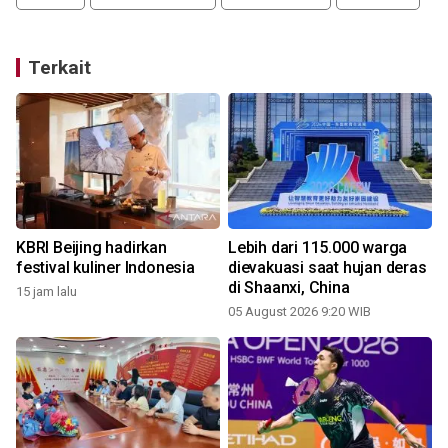
Terkait
KBRI Beijing hadirkan
Lebih dari 115.000 warga
n
festival kuliner Indonesia
dievakuasi saat hujan deras
di Shaanxi, China
15 jam lalu
05 August 2026 9:20 WIB
2