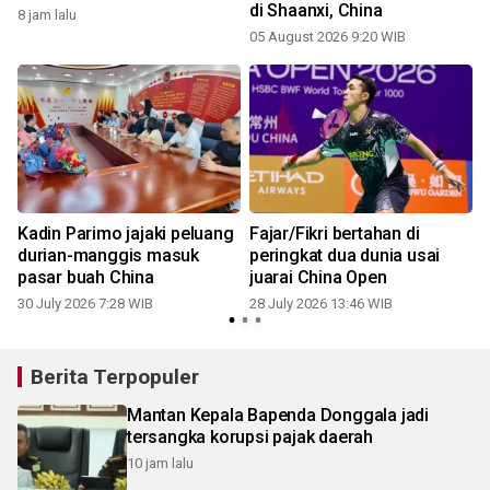
di Shaanxi, China
8 jam lalu
05 August 2026 9:20 WIB
2
b
Kadin Parimo jajaki peluang
Fajar/Fikri bertahan di
i
durian-manggis masuk
peringkat dua dunia usai
pasar buah China
juarai China Open
30 July 2026 7:28 WIB
28 July 2026 13:46 WIB
2
Berita Terpopuler
Mantan Kepala Bapenda Donggala jadi
tersangka korupsi pajak daerah
10 jam lalu