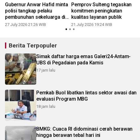
Gubernur Anwar Hafid minta
Pemprov Sulteng tegaskan
polisi tangkap pelaku
komitmen peningkatan
pembunuhan sekeluarga di
kualitas layanan publik
Palu
27 July 2026 21:26 WIB
21 July 2026 19:24 WIB
1
Berita Terpopuler
Simak daftar harga emas Galeri24-Antam-
UBS di Pegadaian pada Kamis
17 jam lalu
Pemkab Buol libatkan lintas sektor awasi dan
evaluasi Program MBG
18 jam lalu
BMKG: Cuaca RI didominasi cerah berawan
hingga berawan tebal hari ini