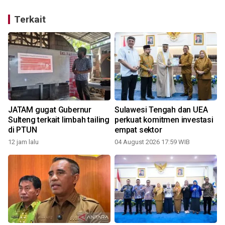
Terkait
JATAM gugat Gubernur
Sulawesi Tengah dan UEA
Sulteng terkait limbah tailing
perkuat komitmen investasi
di PTUN
empat sektor
12 jam lalu
04 August 2026 17:59 WIB
1