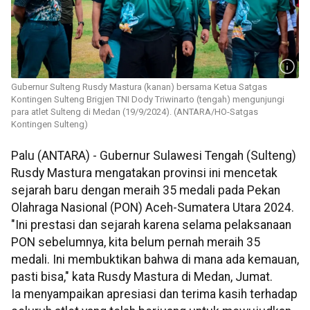
Gubernur Sulteng Rusdy Mastura (kanan) bersama Ketua Satgas
Kontingen Sulteng Brigjen TNI Dody Triwinarto (tengah) mengunjungi
para atlet Sulteng di Medan (19/9/2024). (ANTARA/HO-Satgas
Kontingen Sulteng)
Palu (ANTARA) - Gubernur Sulawesi Tengah (Sulteng)
Rusdy Mastura mengatakan provinsi ini mencetak
sejarah baru dengan meraih 35 medali pada Pekan
Olahraga Nasional (PON) Aceh-Sumatera Utara 2024.
"Ini prestasi dan sejarah karena selama pelaksanaan
PON sebelumnya, kita belum pernah meraih 35
medali. Ini membuktikan bahwa di mana ada kemauan,
pasti bisa," kata Rusdy Mastura di Medan, Jumat.
Ia menyampaikan apresiasi dan terima kasih terhadap