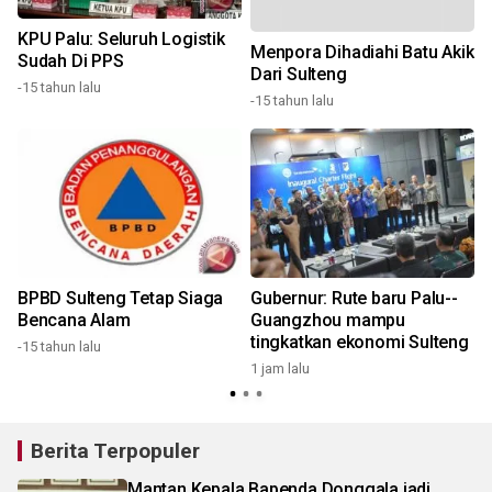
n
KPU Palu: Seluruh Logistik
Menpora Dihadiahi Batu Akik
Sudah Di PPS
Dari Sulteng
-15 tahun lalu
-15 tahun lalu
1
BPBD Sulteng Tetap Siaga
Gubernur: Rute baru Palu--
Bencana Alam
Guangzhou mampu
tingkatkan ekonomi Sulteng
-15 tahun lalu
1 jam lalu
2
Berita Terpopuler
Mantan Kepala Bapenda Donggala jadi