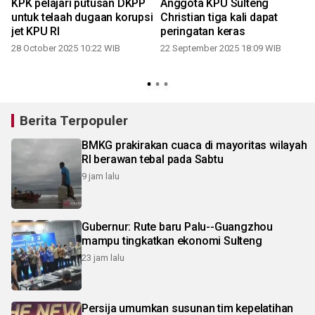
KPK pelajari putusan DKPP
Anggota KPU Sulteng
untuk telaah dugaan korupsi
Christian tiga kali dapat
jet KPU RI
peringatan keras
28 October 2025 10:22 WIB
22 September 2025 18:09 WIB
Berita Terpopuler
BMKG prakirakan cuaca di mayoritas wilayah
RI berawan tebal pada Sabtu
9 jam lalu
Gubernur: Rute baru Palu--Guangzhou
mampu tingkatkan ekonomi Sulteng
23 jam lalu
Persija umumkan susunan tim kepelatihan