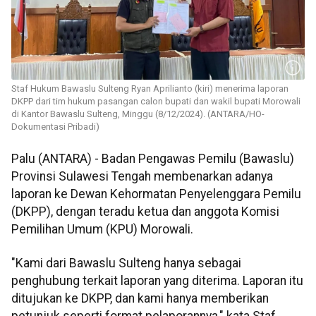
Staf Hukum Bawaslu Sulteng Ryan Aprilianto (kiri) menerima laporan
DKPP dari tim hukum pasangan calon bupati dan wakil bupati Morowali
di Kantor Bawaslu Sulteng, Minggu (8/12/2024). (ANTARA/HO-
Dokumentasi Pribadi)
Palu (ANTARA) - Badan Pengawas Pemilu (Bawaslu)
Provinsi Sulawesi Tengah membenarkan adanya
laporan ke Dewan Kehormatan Penyelenggara Pemilu
(DKPP), dengan teradu ketua dan anggota Komisi
Pemilihan Umum (KPU) Morowali.
"Kami dari Bawaslu Sulteng hanya sebagai
penghubung terkait laporan yang diterima. Laporan itu
ditujukan ke DKPP, dan kami hanya memberikan
petunjuk seperti format pelaporannya," kata Staf