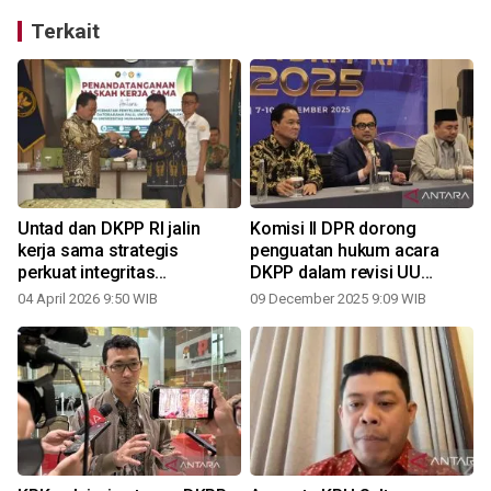
Terkait
Untad dan DKPP RI jalin
Komisi II DPR dorong
kerja sama strategis
penguatan hukum acara
perkuat integritas
DKPP dalam revisi UU
demokrasi
Pemilu
04 April 2026 9:50 WIB
09 December 2025 9:09 WIB
1