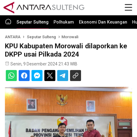
Seputar Sulteng
Polhukam
Ekonomi Dan Keuangan
H
ANTARA
Seputar Sulteng
Morowali
KPU Kabupaten Morowali dilaporkan ke
DKPP usai Pilkada 2024
Senin, 9 Desember 2024 21:43 WIB