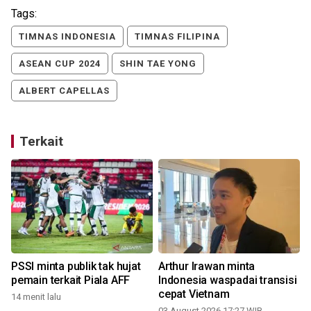
Tags:
TIMNAS INDONESIA
TIMNAS FILIPINA
ASEAN CUP 2024
SHIN TAE YONG
ALBERT CAPELLAS
Terkait
PSSI minta publik tak hujat
Arthur Irawan minta
pemain terkait Piala AFF
Indonesia waspadai transisi
cepat Vietnam
14 menit lalu
03 August 2026 17:27 WIB