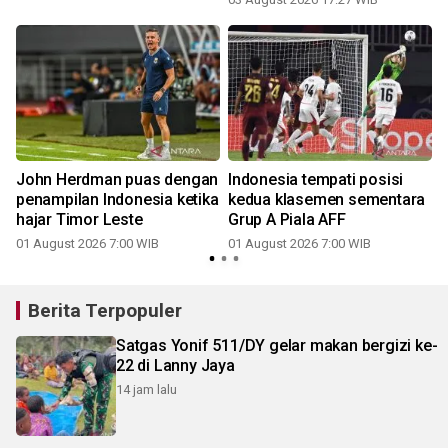
John Herdman puas dengan
Indonesia tempati posisi
penampilan Indonesia ketika
kedua klasemen sementara
hajar Timor Leste
Grup A Piala AFF
01 August 2026 7:00 WIB
01 August 2026 7:00 WIB
3
Berita Terpopuler
Satgas Yonif 511/DY gelar makan bergizi ke-
22 di Lanny Jaya
14 jam lalu