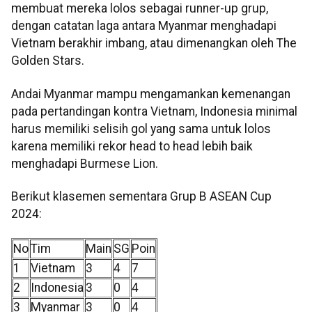
membuat mereka lolos sebagai runner-up grup,
dengan catatan laga antara Myanmar menghadapi
Vietnam berakhir imbang, atau dimenangkan oleh The
Golden Stars.
Andai Myanmar mampu mengamankan kemenangan
pada pertandingan kontra Vietnam, Indonesia minimal
harus memiliki selisih gol yang sama untuk lolos
karena memiliki rekor head to head lebih baik
menghadapi Burmese Lion.
Berikut klasemen sementara Grup B ASEAN Cup
2024:
No
Tim
Main
SG
Poin
1
Vietnam
3
4
7
2
Indonesia
3
0
4
3
Myanmar
3
0
4