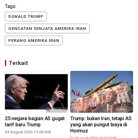
Tags:
DONALD TRUMP
GENCATAN SENJATA AMERIKA IRAN
PERANG AMERIKA IRAN
Terkait
r
25 negara bagian AS gugat
Trump: bukan Iran, tetapi AS
tarif baru Trump
yang akan pungut biaya di
Hormuz
04 August 2026 15:08 WIB
2