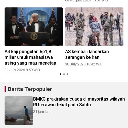
04 August 2026 10:57 WIB
AS kaji pungutan Rp1,8
AS kembali lancarkan
miliar untuk mahasiswa
serangan ke Iran
asing yang mau menetap
30 July 2026 10:42 WIB
2
31 July 2026 8:59 WIB
Berita Terpopuler
BMKG prakirakan cuaca di mayoritas wilayah
RI berawan tebal pada Sabtu
21 jam lalu