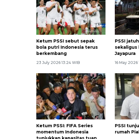
Ketum PSSI sebut sepak
PSSI jatuh
bola putri Indonesia terus
sekaligus
berkembang
Jayapura
23 July 2026 13:24 WIB
16 May 2026
Ketum PSSI: FIFA Series
PSSI tunj
momentum Indonesia
rumah Pia
tunjukkan kapasitas tuan