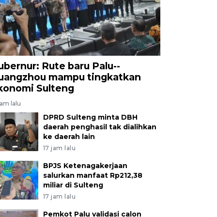
ubernur: Rute baru Palu--
uangzhou mampu tingkatkan
konomi Sulteng
jam lalu
DPRD Sulteng minta DBH
daerah penghasil tak dialihkan
ke daerah lain
17 jam lalu
BPJS Ketenagakerjaan
salurkan manfaat Rp212,38
miliar di Sulteng
17 jam lalu
Pemkot Palu validasi calon