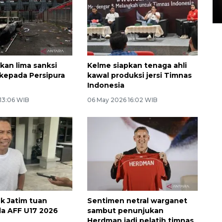
15 July 2026 14:08 WIB
kan lima sanksi
Kelme siapkan tenaga ahli
 kepada Persipura
kawal produksi jersi Timnas
Indonesia
 13:06 WIB
06 May 2026 16:02 WIB
uk Jatim tuan
Sentimen netral warganet
la AFF U17 2026
sambut penunjukan
Herdman jadi pelatih timnas