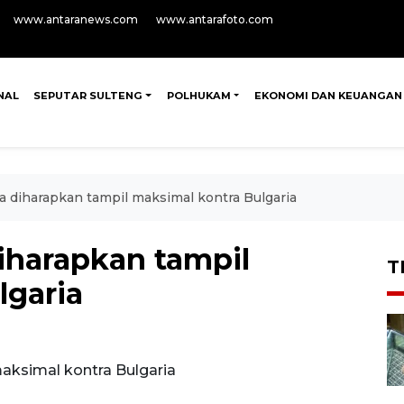
www.antaranews.com
www.antarafoto.com
NAL
SEPUTAR SULTENG
POLHUKAM
EKONOMI DAN KEUANGAN
 diharapkan tampil maksimal kontra Bulgaria
iharapkan tampil
T
lgaria