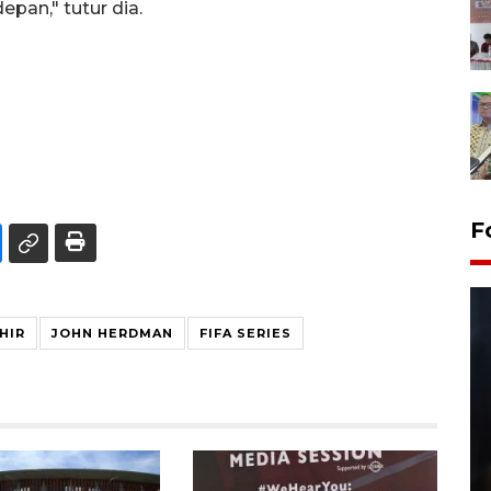
epan," tutur dia.
F
HIR
JOHN HERDMAN
FIFA SERIES
Layanan pembuatan SIM Baru
di Satpas Polresta Palu