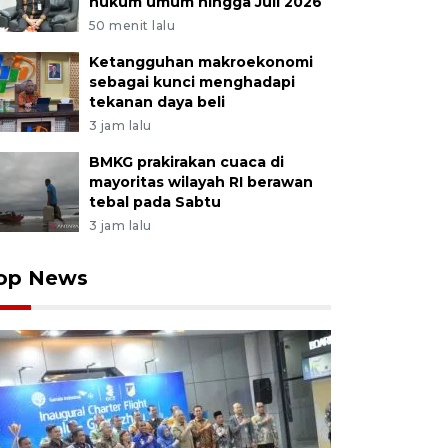
hukum umum hingga Juli 2026
50 menit lalu
Ketangguhan makroekonomi
sebagai kunci menghadapi
tekanan daya beli
3 jam lalu
BMKG prakirakan cuaca di
mayoritas wilayah RI berawan
tebal pada Sabtu
3 jam lalu
op News