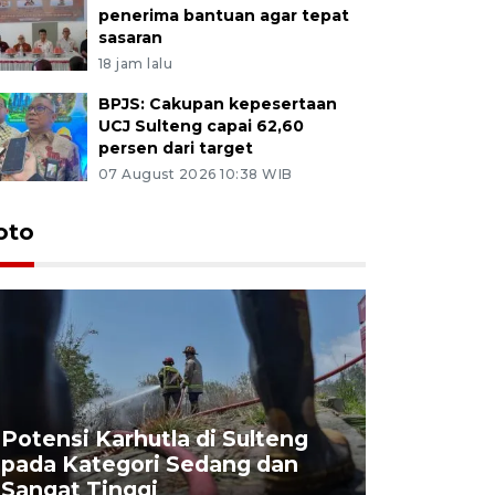
penerima bantuan agar tepat
sasaran
18 jam lalu
BPJS: Cakupan kepesertaan
UCJ Sulteng capai 62,60
persen dari target
07 August 2026 10:38 WIB
oto
Potensi Karhutla di Sulteng
pada Kategori Sedang dan
Penjuala
Sangat Tinggi
Kemerdek