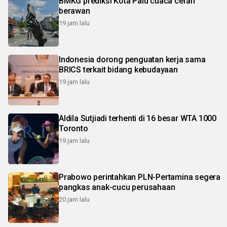
BMKG prediksi Kota Palu cuaca cerah
berawan
19 jam lalu
Indonesia dorong penguatan kerja sama
BRICS terkait bidang kebudayaan
19 jam lalu
Aldila Sutjiadi terhenti di 16 besar WTA 1000
Toronto
19 jam lalu
Prabowo perintahkan PLN-Pertamina segera
pangkas anak-cucu perusahaan
20 jam lalu