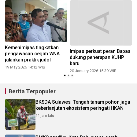
Kemenimipas tingkatkan
Imipas perkuat peran Bapas
n
pengawasan cegah WNA
dukung penerapan KUHP
jalankan praktik judol
baru
19 May 2026 14:12 WIB
1
20 January 2026 15:39 WIB
Berita Terpopuler
BKSDA Sulawesi Tengah tanam pohon jaga
keberlanjutan ekosistem peringati HKAN
11 jam lalu