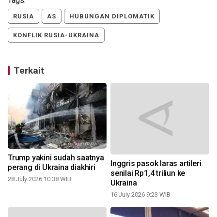
Tags:
RUSIA
AS
HUBUNGAN DIPLOMATIK
KONFLIK RUSIA-UKRAINA
Terkait
Trump yakini sudah saatnya
Inggris pasok laras artileri
perang di Ukraina diakhiri
senilai Rp1,4 triliun ke
28 July 2026 10:38 WIB
Ukraina
16 July 2026 9:23 WIB