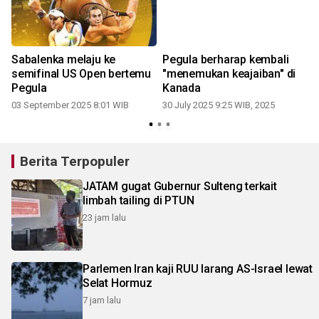
Sabalenka melaju ke
Pegula berharap kembali
semifinal US Open bertemu
"menemukan keajaiban" di
Pegula
Kanada
03 September 2025 8:01 WIB
30 July 2025 9:25 WIB, 2025
1
Berita Terpopuler
JATAM gugat Gubernur Sulteng terkait
limbah tailing di PTUN
23 jam lalu
Parlemen Iran kaji RUU larang AS-Israel lewat
Selat Hormuz
7 jam lalu