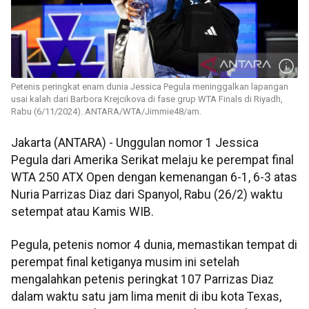
Petenis peringkat enam dunia Jessica Pegula meninggalkan lapangan
usai kalah dari Barbora Krejcikova di fase grup WTA Finals di Riyadh,
Rabu (6/11/2024). ANTARA/WTA/Jimmie48/am.
Jakarta (ANTARA) - Unggulan nomor 1 Jessica
Pegula dari Amerika Serikat melaju ke perempat final
WTA 250 ATX Open dengan kemenangan 6-1, 6-3 atas
Nuria Parrizas Diaz dari Spanyol, Rabu (26/2) waktu
setempat atau Kamis WIB.
Pegula, petenis nomor 4 dunia, memastikan tempat di
perempat final ketiganya musim ini setelah
mengalahkan petenis peringkat 107 Parrizas Diaz
dalam waktu satu jam lima menit di ibu kota Texas,