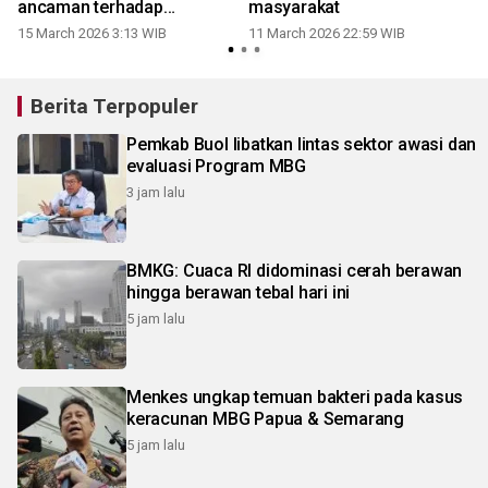
ancaman terhadap
masyarakat
demokrasi
15 March 2026 3:13 WIB
11 March 2026 22:59 WIB
Berita Terpopuler
Pemkab Buol libatkan lintas sektor awasi dan
evaluasi Program MBG
3 jam lalu
BMKG: Cuaca RI didominasi cerah berawan
hingga berawan tebal hari ini
5 jam lalu
Menkes ungkap temuan bakteri pada kasus
keracunan MBG Papua & Semarang
5 jam lalu