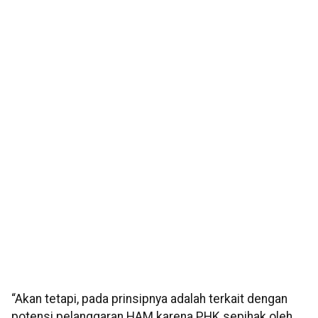
“Akan tetapi, pada prinsipnya adalah terkait dengan
potensi pelanggaran HAM karena PHK sepihak oleh