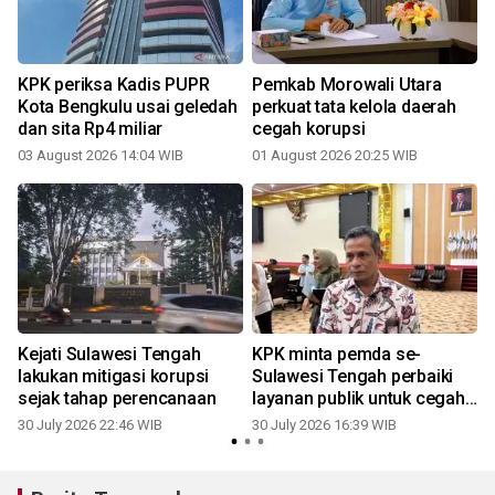
KPK periksa Kadis PUPR
Pemkab Morowali Utara
Kota Bengkulu usai geledah
perkuat tata kelola daerah
dan sita Rp4 miliar
cegah korupsi
03 August 2026 14:04 WIB
01 August 2026 20:25 WIB
3
Kejati Sulawesi Tengah
KPK minta pemda se-
lakukan mitigasi korupsi
Sulawesi Tengah perbaiki
sejak tahap perencanaan
layanan publik untuk cegah
praktik korupsi
30 July 2026 22:46 WIB
30 July 2026 16:39 WIB
2