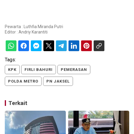
Pewarta : Luthfia Miranda Putri
Editor :
Andriy Karantiti
Tags:
KPK
FIRLI BAHURI
PEMERASAN
POLDA METRO
PN JAKSEL
Terkait