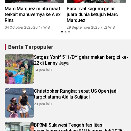
Marc Marquez minta maaf
Para rival kagumi gelar
terkait manuvernya ke Alex
juara dunia ketujuh Marc
Rins
Marquez
04 October 2025 20:47 WIB
29 September 2025 7:52 WIB
Berita Terpopuler
Satgas Yonif 511/DY gelar makan bergizi ke-
22 di Lanny Jaya
14 jam lalu
Christopher Rungkat sebut US Open jadi
target utama Aldila SutjiadI
23 jam lalu
BP3MI Sulawesi Tengah fasilitasi
pemulangan puluhan PMI hingga Juli 2026