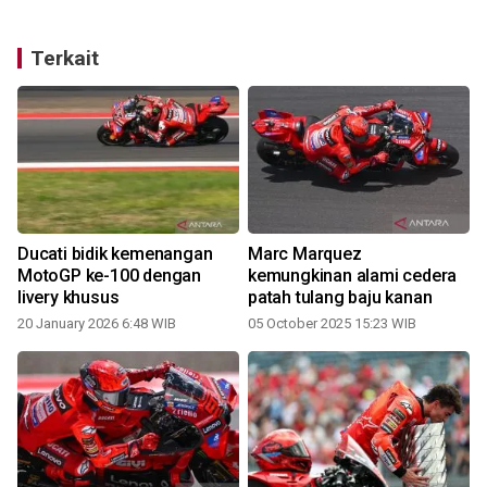
Terkait
Ducati bidik kemenangan
Marc Marquez
MotoGP ke-100 dengan
kemungkinan alami cedera
livery khusus
patah tulang baju kanan
20 January 2026 6:48 WIB
05 October 2025 15:23 WIB
1