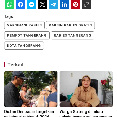
Tags:
VAKSINASI RABIES
VAKSIN RABIES GRATIS
PEMKOT TANGERANG
RABIES TANGERANG
KOTA TANGERANG
Terkait
Distan Denpasar targetkan
Warga Sulteng diimbau
vaksinasi rabies di 2024
vaksin hewan peliharaannya