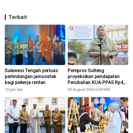
Terkait
Sulawesi Tengah perluas
Pemprov Sulteng
perlindungan jamsostek
proyeksikan pendapatan
bagi pekerja rentan
Perubahan KUA-PPAS Rp4,8
triliun
10 jam lalu
05 August 2026 6:28 WIB