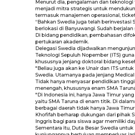
Menurut dia, pengalaman dan teknologi t
menjadi mitra strategis untuk menduku
termasuk manajemen operasional, ticketi
“Bahkan Swedia juga telah berinvestasi 
berlokasi di Banyuwangi. Sudah berjalan 
Di bidang pendidikan, pembahasan difo
pertukaran akademik.
Delegasi Swedia dijadwalkan mengunjungi
Teknologi Sepuluh Nopember (ITS) guna 
khususnya jenjang doktoral bidang kese
"Beliau juga akan ke Unair dan ITS unt
Swedia. Utamanya pada jenjang Medical 
Tidak hanya menyasar pendidikan tinggi
menengah, khususnya enam SMA Taruna b
"Di Indonesia ini, hanya Jawa Timur yan
yaitu SMA Taruna di enam titik. Di dala
berbagai daerah tidak hanya Jawa Timur,"
Khofifah berharap dukungan dari pihak
Inggris bagi para siswa agar memiliki da
Sementara itu, Duta Besar Swedia untuk
kunjungannya bertujuan memperluas jar