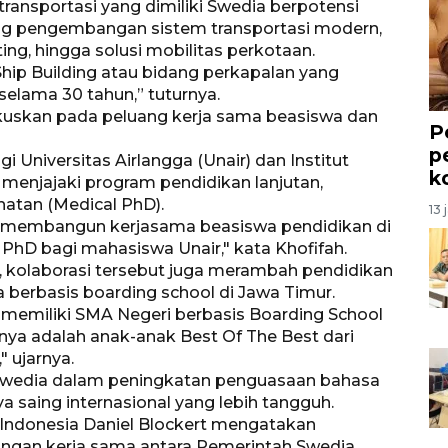
ransportasi yang dimiliki Swedia berpotensi
ng pengembangan sistem transportasi modern,
ng, hingga solusi mobilitas perkotaan.
Ship Building atau bidang perkapalan yang
selama 30 tahun,” tuturnya.
kuskan pada peluang kerja sama beasiswa dan
P
p
 Universitas Airlangga (Unair) dan Institut
k
menjajaki program pendidikan lanjutan,
hatan (Medical PhD).
13 
uk membangun kerjasama beasiswa pendidikan di
PhD bagi mahasiswa Unair," kata Khofifah.
, kolaborasi tersebut juga merambah pendidikan
erbasis boarding school di Jawa Timur.
g memiliki SMA Negeri berbasis Boarding School
mnya adalah anak-anak Best Of The Best dari
 ujarnya.
 Swedia dalam peningkatan penguasaan bahasa
ya saing internasional yang lebih tangguh.
 Indonesia Daniel Blockert mengatakan
ingan kerja sama antara Pemerintah Swedia