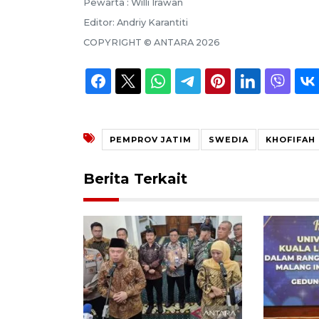
Pewarta :
Willi Irawan
Editor:
Andriy Karantiti
COPYRIGHT ©
ANTARA
2026
PEMPROV JATIM
SWEDIA
KHOFIFAH
Berita Terkait