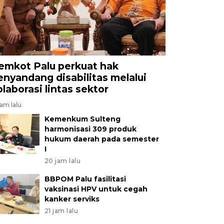
emkot Palu perkuat hak
enyandang disabilitas melalui
olaborasi lintas sektor
jam lalu
Kemenkum Sulteng
harmonisasi 309 produk
hukum daerah pada semester
I
20 jam lalu
BBPOM Palu fasilitasi
vaksinasi HPV untuk cegah
kanker serviks
21 jam lalu