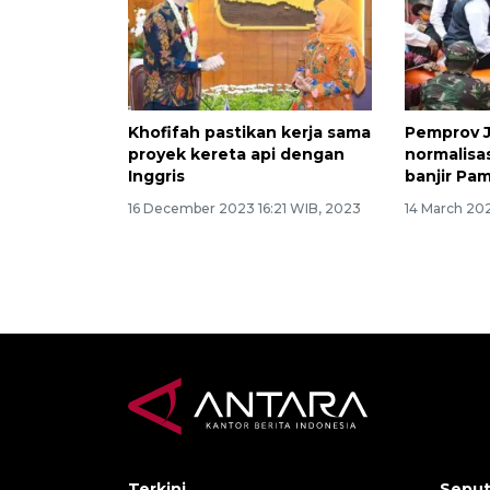
Khofifah pastikan kerja sama
Pemprov J
proyek kereta api dengan
normalisa
Inggris
banjir Pa
16 December 2023 16:21 WIB, 2023
14 March 20
Terkini
Seput