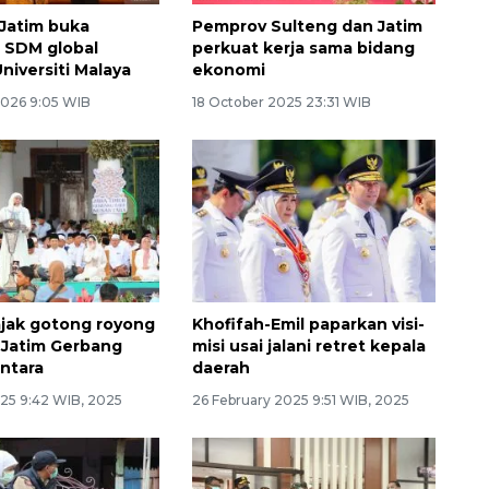
Jatim buka
Pemprov Sulteng dan Jatim
i SDM global
perkuat kerja sama bidang
niversiti Malaya
ekonomi
2026 9:05 WIB
18 October 2025 23:31 WIB
ajak gotong royong
Khofifah-Emil paparkan visi-
 Jatim Gerbang
misi usai jalani retret kepala
ntara
daerah
25 9:42 WIB, 2025
26 February 2025 9:51 WIB, 2025