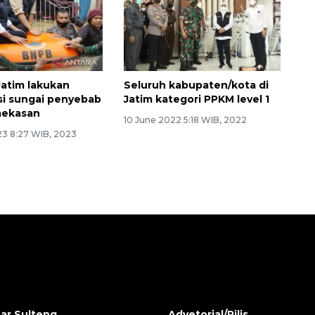
atim lakukan
Seluruh kabupaten/kota di
si sungai penyebab
Jatim kategori PPKM level 1
mekasan
10 June 2022 5:18 WIB, 2022
23 8:27 WIB, 2023
ar Sulteng
Advetorial/Rilis