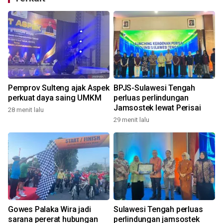
Pemprov Sulteng ajak Aspek
BPJS-Sulawesi Tengah
perkuat daya saing UMKM
perluas perlindungan
Jamsostek lewat Perisai
28 menit lalu
t
29 menit lalu
Gowes Palaka Wira jadi
Sulawesi Tengah perluas
sarana pererat hubungan
perlindungan jamsostek