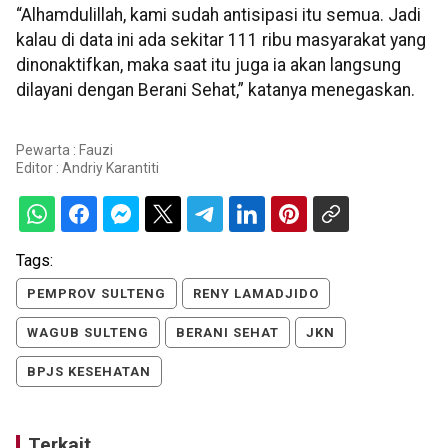
“Alhamdulillah, kami sudah antisipasi itu semua. Jadi
kalau di data ini ada sekitar 111 ribu masyarakat yang
dinonaktifkan, maka saat itu juga ia akan langsung
dilayani dengan Berani Sehat,” katanya menegaskan.
Pewarta : Fauzi
Editor :
Andriy Karantiti
Tags:
PEMPROV SULTENG
RENY LAMADJIDO
WAGUB SULTENG
BERANI SEHAT
JKN
BPJS KESEHATAN
Terkait