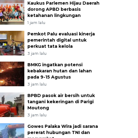
Kaukus Parlemen Hijau Daerah
dorong APBD berbasis
ketahanan lingkungan
1 jam lalu
Pemkot Palu evaluasi kinerja
pemerintah digital untuk
perkuat tata kelola
3 jam lalu
BMKG ingatkan potensi
kebakaran hutan dan lahan
pada 9-15 Agustus
3 jam lalu
BPBD pasok air bersih untuk
tangani kekeringan di Parigi
Moutong
3 jam lalu
Gowes Palaka Wira jadi sarana
pererat hubungan TNI dan