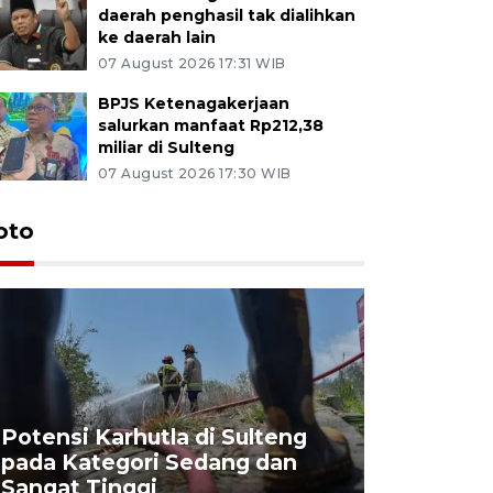
daerah penghasil tak dialihkan
ke daerah lain
07 August 2026 17:31 WIB
BPJS Ketenagakerjaan
salurkan manfaat Rp212,38
miliar di Sulteng
07 August 2026 17:30 WIB
oto
Potensi Karhutla di Sulteng
pada Kategori Sedang dan
Penjuala
Sangat Tinggi
Kemerdek