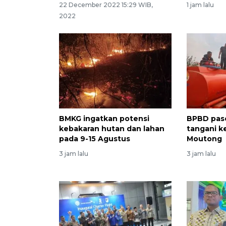
22 December 2022 15:29 WIB,
1 jam lalu
2022
BMKG ingatkan potensi
BPBD paso
kebakaran hutan dan lahan
tangani ke
pada 9-15 Agustus
Moutong
3 jam lalu
3 jam lalu