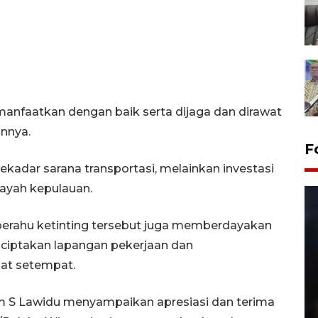
anfaatkan dengan baik serta dijaga dan dirawat
nnya.
F
sekadar sarana transportasi, melainkan investasi
layah kepulauan.
perahu ketinting tersebut juga memberdayakan
enciptakan lapangan pekerjaan dan
at setempat.
Layanan pembuatan SIM Baru
am S Lawidu menyampaikan apresiasi dan terima
di Satpas Polresta Palu