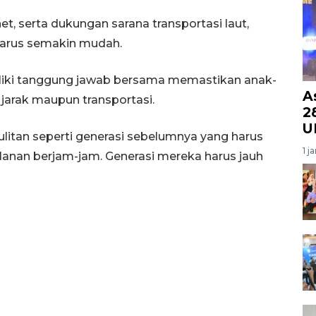
net, serta dukungan sarana transportasi laut,
harus semakin mudah.
liki tanggung jawab bersama memastikan anak-
A
jarak maupun transportasi.
28
U
itan seperti generasi sebelumnya yang harus
1 j
lanan berjam-jam. Generasi mereka harus jauh