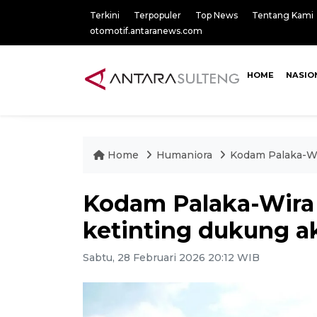
Terkini
Terpopuler
Top News
Tentang Kami
otomotif.antaranews.com
HOME
NASIO
Home
Humaniora
Kodam Palaka-Wi
Kodam Palaka-Wira
ketinting dukung a
Sabtu, 28 Februari 2026 20:12 WIB