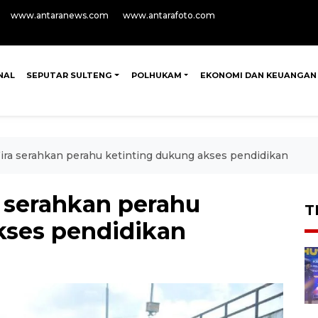
www.antaranews.com
www.antarafoto.com
NAL
SEPUTAR SULTENG
POLHUKAM
EKONOMI DAN KEUANGAN
ra serahkan perahu ketinting dukung akses pendidikan
 serahkan perahu
T
kses pendidikan