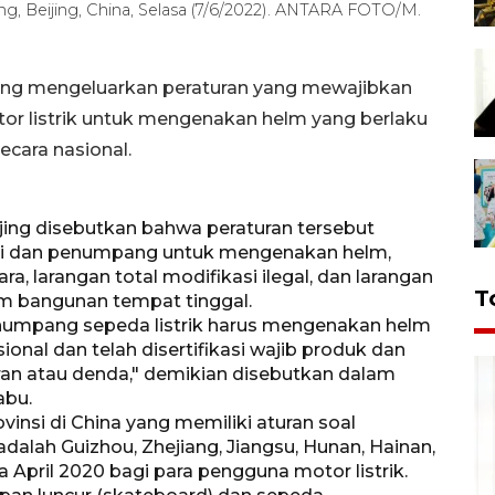
nsong, Beijing, China, Selasa (7/6/2022). ANTARA FOTO/M.
jing mengeluarkan peraturan yang mewajibkan
 listrik untuk mengenakan helm yang berlaku
ecara nasional.
ing disebutkan bahwa peraturan tersebut
i dan penumpang untuk mengenakan helm,
a, larangan total modifikasi ilegal, dan larangan
T
am bangunan tempat tinggal.
umpang sepeda listrik harus mengenakan helm
al dan telah disertifikasi wajib produk dan
an atau denda," demikian disebutkan dalam
abu.
ovinsi di China yang memiliki aturan soal
dalah Guizhou, Zhejiang, Jiangsu, Hunan, Hainan,
 April 2020 bagi para pengguna motor listrik.