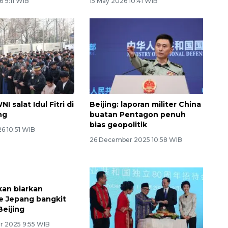
 9:11 WIB
15 May 2026 10:41 WIB
I salat Idul Fitri di
Beijing: laporan militer China
ng
buatan Pentagon penuh
bias geopolitik
6 10:51 WIB
26 December 2025 10:58 WIB
kan biarkan
me Jepang bangkit
Beijing