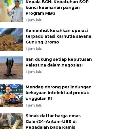
Kepala BGN: Kepatuhan SOP
kunci keamanan pangan
Program MBG
1 jam lalu
Kemenhut kerahkan operasi
terpadu atasi karhutla savana
Gunung Bromo
1 jam lalu
Iran dukung setiap keputusan
Palestina dalam negosiasi
1 jam lalu
Mendag dorong perlindungan
kekayaan intelektual produk
unggulan RI
1 jam lalu
Simak daftar harga emas
Galeri24-Antam-UBS di
Pegadaian pada Kamis