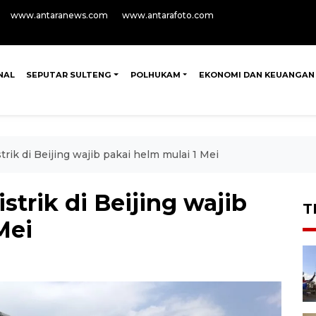
www.antaranews.com
www.antarafoto.com
NAL
SEPUTAR SULTENG
POLHUKAM
EKONOMI DAN KEUANGAN
rik di Beijing wajib pakai helm mulai 1 Mei
strik di Beijing wajib
T
Mei