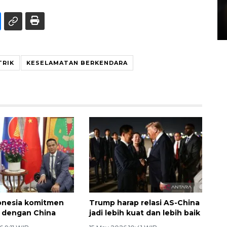
Layanan pembuatan SIM Baru
di Satpas Polresta Palu
15 July 2026 14:08 WIB
TRIK
KESELAMATAN BERKENDARA
onesia komitmen
Trump harap relasi AS-China
si dengan China
jadi lebih kuat dan lebih baik