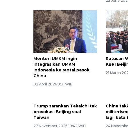
22 June 2026
22 June 2026 11:14 WIB
Menteri UMKM ingin
Ratusan WN
integrasikan UMKM
KBRI Beiji
Indonesia ke rantai pasok
21 March 202
China
02 April 2026 9:31 WIB
Trump sarankan Takaichi tak
China tak
provokasi Beijing soal
militeris
Taiwan
lagi, kata 