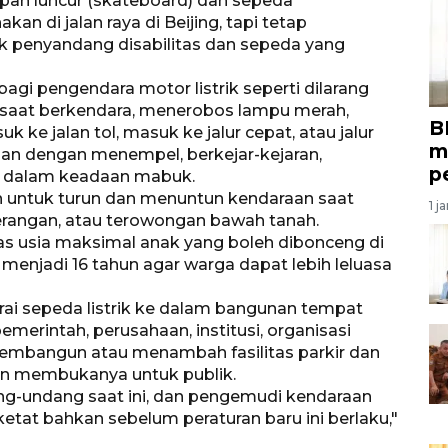
apan luncur (skateboard) dan sepeda
n di jalan raya di Beijing, tapi tetap
 penyandang disabilitas dan sepeda yang
agi pengendara motor listrik seperti dilarang
aat berkendara, menerobos lampu merah,
B
 ke jalan tol, masuk ke jalur cepat, atau jalur
m
gan dengan menempel, berkejar-kejaran,
p
i dalam keadaan mabuk.
an untuk turun dan menuntun kendaraan saat
1 j
erangan, atau terowongan bawah tanah.
as usia maksimal anak yang boleh dibonceng di
n menjadi 16 tahun agar warga dapat lebih leluasa
ai sepeda listrik ke dalam bangunan tempat
emerintah, perusahaan, institusi, organisasi
membangun atau menambah fasilitas parkir dan
an membukanya untuk publik.
ang-undang saat ini, dan pengemudi kendaraan
at bahkan sebelum peraturan baru ini berlaku,"