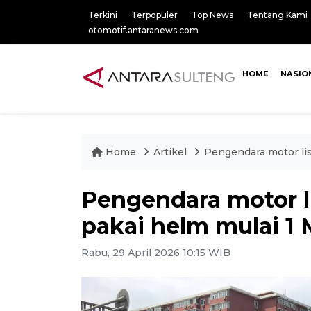
Terkini
Terpopuler
Top News
Tentang Kami
otomotif.antaranews.com
HOME
NASIO
Home
Artikel
Pengendara motor list
Pengendara motor li
pakai helm mulai 1 
Rabu, 29 April 2026 10:15 WIB