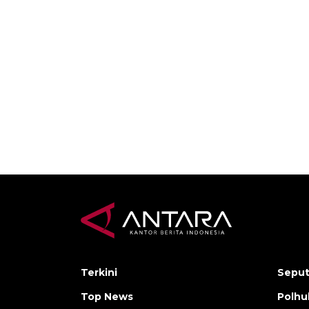
27 November 2025 10:42 WIB
24 November
Terkini
Seput