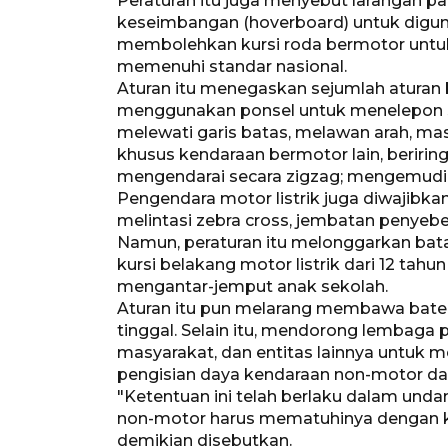
Peraturan itu juga menyebut larangan p
keseimbangan (hoverboard) untuk digunaka
membolehkan kursi roda bermotor untuk
memenuhi standar nasional.
Aturan itu menegaskan sejumlah aturan b
menggunakan ponsel untuk menelepon s
melewati garis batas, melawan arah, masuk
khusus kendaraan bermotor lain, beririn
mengendarai secara zigzag; mengemud
Pengendara motor listrik juga diwajibk
melintasi zebra cross, jembatan penyeb
Namun, peraturan itu melonggarkan bat
kursi belakang motor listrik dari 12 tahu
mengantar-jemput anak sekolah.
Aturan itu pun melarang membawa bater
tinggal. Selain itu, mendorong lembaga p
masyarakat, dan entitas lainnya untuk 
pengisian daya kendaraan non-motor d
"Ketentuan ini telah berlaku dalam und
non-motor harus mematuhinya dengan ket
demikian disebutkan.