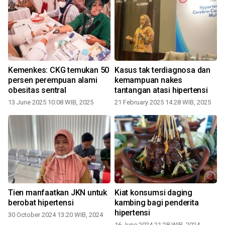
Kemenkes: CKG temukan 50
Kasus tak terdiagnosa dan
persen perempuan alami
kemampuan nakes
obesitas sentral
tantangan atasi hipertensi
13 June 2025 10:08 WIB, 2025
21 February 2025 14:28 WIB, 2025
2
Tien manfaatkan JKN untuk
Kiat konsumsi daging
berobat hipertensi
kambing bagi penderita
hipertensi
30 October 2024 13:20 WIB, 2024
2
16 June 2024 21:28 WIB, 2024