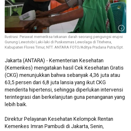
Ilustrasi: Perawat memeriksa tekanan darah seorang pengungsi erupsi
Gunung Lewotobi Laki-laki di Puskesmas Lewolaga di Titehena,
Kabupaten Flores Timur, NTT. ANTARA FOTO/Aditya Pradana Putra/Spt.
Jakarta (ANTARA) - Kementerian Kesehatan
(Kemenkes) mengatakan hasil Cek Kesehatan Gratis
(CKG) menunjukkan bahwa sebanyak 4,36 juta atau
63,5 persen dari 6,8 juta lansia yang ikut CKG
menderita hipertensi, sehingga diperlukan intervensi
terintegrasi dan berkelanjutan guna penanganan yang
lebih baik.
Direktur Pelayanan Kesehatan Kelompok Rentan
Kemenkes Imran Pambudi di Jakarta, Senin,