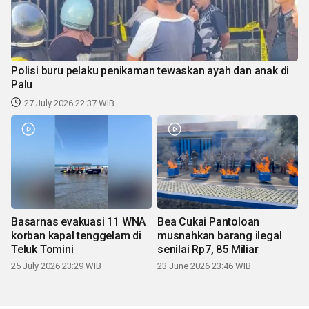
Polisi buru pelaku penikaman tewaskan ayah dan anak di
Palu
27 July 2026 22:37 WIB
Basarnas evakuasi 11 WNA
Bea Cukai Pantoloan
korban kapal tenggelam di
musnahkan barang ilegal
Teluk Tomini
senilai Rp7, 85 Miliar
25 July 2026 23:29 WIB
23 June 2026 23:46 WIB