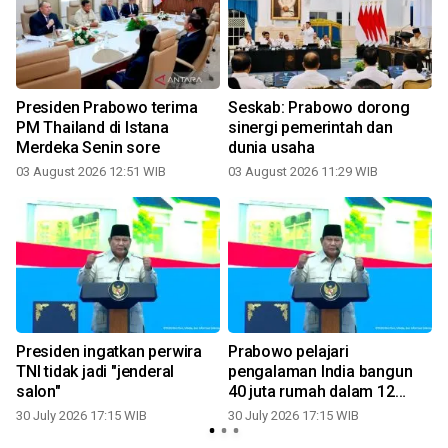
a
Presiden Prabowo terima
Seskab: Prabowo dorong
PM Thailand di Istana
sinergi pemerintah dan
Merdeka Senin sore
dunia usaha
03 August 2026 12:51 WIB
03 August 2026 11:29 WIB
3
Presiden ingatkan perwira
Prabowo pelajari
TNI tidak jadi "jenderal
pengalaman India bangun
salon"
40 juta rumah dalam 12
tahun
30 July 2026 17:15 WIB
30 July 2026 17:15 WIB
3