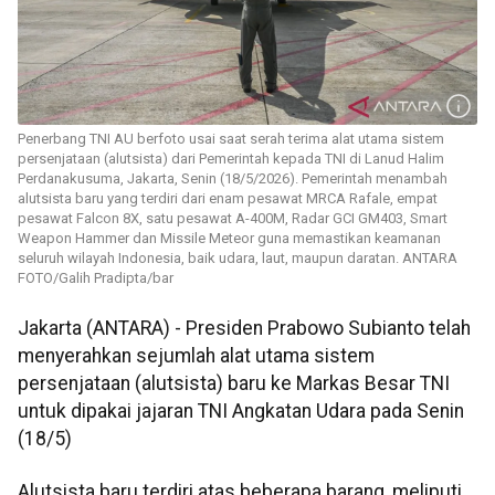
Penerbang TNI AU berfoto usai saat serah terima alat utama sistem
persenjataan (alutsista) dari Pemerintah kepada TNI di Lanud Halim
Perdanakusuma, Jakarta, Senin (18/5/2026). Pemerintah menambah
alutsista baru yang terdiri dari enam pesawat MRCA Rafale, empat
pesawat Falcon 8X, satu pesawat A-400M, Radar GCI GM403, Smart
Weapon Hammer dan Missile Meteor guna memastikan keamanan
seluruh wilayah Indonesia, baik udara, laut, maupun daratan. ANTARA
FOTO/Galih Pradipta/bar
Jakarta (ANTARA) - Presiden Prabowo Subianto telah
menyerahkan sejumlah alat utama sistem
persenjataan (alutsista) baru ke Markas Besar TNI
untuk dipakai jajaran TNI Angkatan Udara pada Senin
(18/5)
Alutsista baru terdiri atas beberapa barang, meliputi