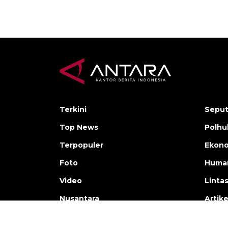
Terkini
Seput
Top News
Polh
Terpopuler
Ekono
Foto
Human
Video
Linta
Nusantara
Artike