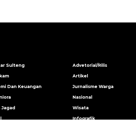
ar Sulteng
Advetorial/Rilis
ukam
Artikel
mi Dan Keuangan
Jurnalisme Warga
iora
Nasional
s Jagad
Wisata
l
Infografik