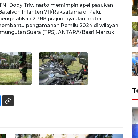
TNI Dody Triwinarto memimpin apel pasukan
Sejum
alyon Infanteri 711/Raksatama di Palu,
Batal
mengerahkan 2.388 prajuritnya dari matra
menge
 membantu pengamanan Pemilu 2024 di wilayah
memba
Pemungutan Suara (TPS). ANTARA/Basri Marzuki
Pemun
T