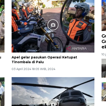
G
G
e
10 
u
Apel gelar pasukan Operasi Ketupat
Tinombala di Palu
03 April 2024 18:05 WIB, 2024