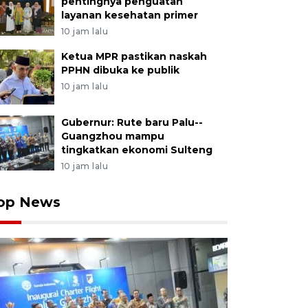
pentingnya penguatan
lah prajurit bersiap mengikuti apel pasukan pengama
layanan kesehatan primer
yon Infanteri 711/Raksatama di Palu, Sulawesi Tengah, K
10 jam lalu
rahkan 2.388 prajuritnya dari matra Angkatan Darat, U
ntu pengamanan Pemilu 2024 di wilayah Sulteng yang
Ketua MPR pastikan naskah
PPHN dibuka ke publik
gutan Suara (TPS). ANTARA/Basri Marzuki
10 jam lalu
Gubernur: Rute baru Palu--
Guangzhou mampu
tingkatkan ekonomi Sulteng
10 jam lalu
op News