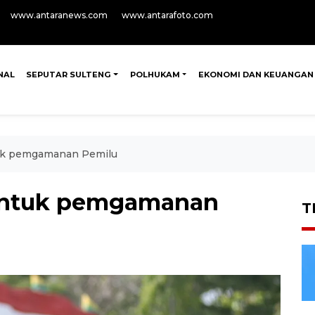
www.antaranews.com
www.antarafoto.com
NAL
SEPUTAR SULTENG
POLHUKAM
EKONOMI DAN KEUANGAN
uk pemgamanan Pemilu
untuk pemgamanan
T