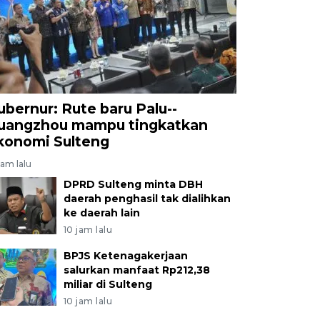
ubernur: Rute baru Palu--
uangzhou mampu tingkatkan
konomi Sulteng
jam lalu
DPRD Sulteng minta DBH
daerah penghasil tak dialihkan
ke daerah lain
10 jam lalu
BPJS Ketenagakerjaan
salurkan manfaat Rp212,38
miliar di Sulteng
10 jam lalu