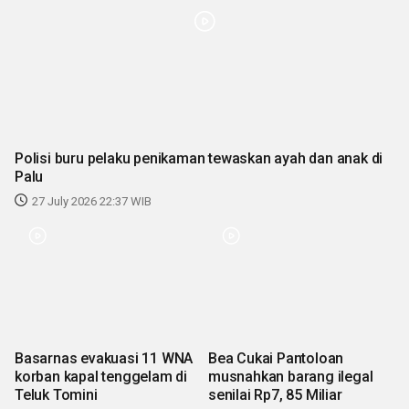
Polisi buru pelaku penikaman tewaskan ayah dan anak di
Palu
27 July 2026 22:37 WIB
Basarnas evakuasi 11 WNA
Bea Cukai Pantoloan
korban kapal tenggelam di
musnahkan barang ilegal
Teluk Tomini
senilai Rp7, 85 Miliar