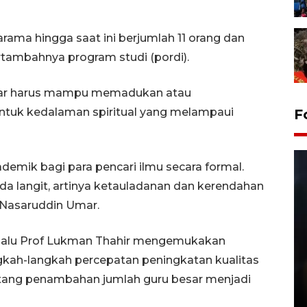
ma hingga saat ini berjumlah 11 orang dan
rtambahnya program studi (pordi).
esar harus mampu memadukan atau
 untuk kedalaman spiritual yang melampaui
F
emik bagi para pencari ilmu secara formal.
 ada langit, artinya ketauladanan dan kerendahan
 Nasaruddin Umar.
Palu Prof Lukman Thahir mengemukakan
Layanan pembuatan SIM Baru
gkah-langkah percepatan peningkatan kualitas
di Satpas Polresta Palu
ang penambahan jumlah guru besar menjadi
15 July 2026 14:08 WIB