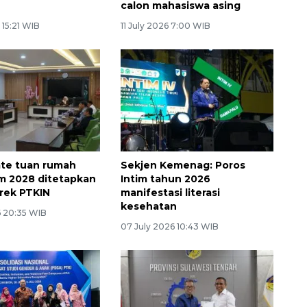
calon mahasiswa asing
 15:21 WIB
11 July 2026 7:00 WIB
ate tuan rumah
Sekjen Kemenag: Poros
im 2028 ditetapkan
Intim tahun 2026
rek PTKIN
manifestasi literasi
kesehatan
6 20:35 WIB
07 July 2026 10:43 WIB