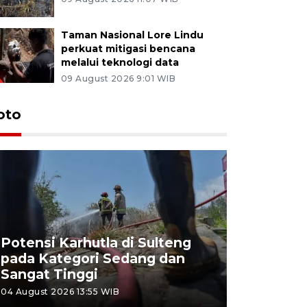
Taman Nasional Lore Lindu
perkuat mitigasi bencana
melalui teknologi data
09 August 2026 9:01 WIB
oto
Potensi Karhutla di Sulteng
pada Kategori Sedang dan
Penjuala
Sangat Tinggi
Kemerdek
04 August 2026 13:55 WIB
03 August 202