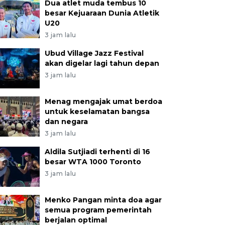
Dua atlet muda tembus 10
besar Kejuaraan Dunia Atletik
U20
3 jam lalu
Ubud Village Jazz Festival
akan digelar lagi tahun depan
3 jam lalu
Menag mengajak umat berdoa
untuk keselamatan bangsa
dan negara
3 jam lalu
Aldila Sutjiadi terhenti di 16
besar WTA 1000 Toronto
3 jam lalu
Menko Pangan minta doa agar
semua program pemerintah
berjalan optimal