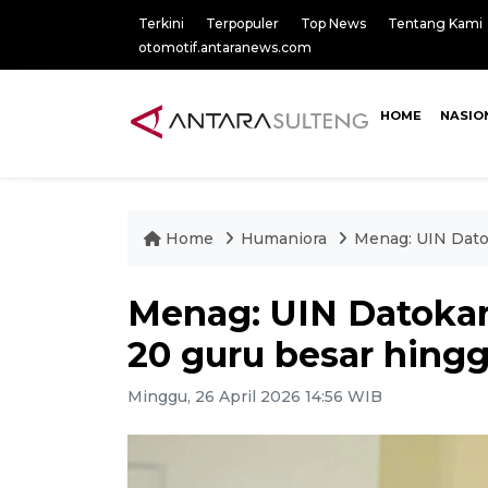
Terkini
Terpopuler
Top News
Tentang Kami
otomotif.antaranews.com
HOME
NASIO
Home
Humaniora
Menag: UIN Dato
Menag: UIN Datoka
20 guru besar hing
Minggu, 26 April 2026 14:56 WIB