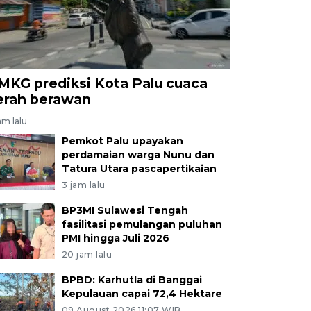
MKG prediksi Kota Palu cuaca
erah berawan
am lalu
Pemkot Palu upayakan
perdamaian warga Nunu dan
Tatura Utara pascapertikaian
3 jam lalu
BP3MI Sulawesi Tengah
fasilitasi pemulangan puluhan
PMI hingga Juli 2026
20 jam lalu
BPBD: Karhutla di Banggai
Kepulauan capai 72,4 Hektare
09 August 2026 11:07 WIB