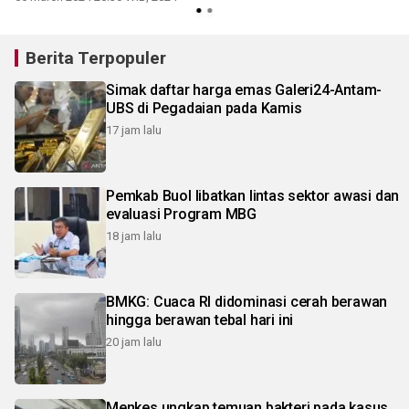
Berita Terpopuler
Simak daftar harga emas Galeri24-Antam-
UBS di Pegadaian pada Kamis
17 jam lalu
Pemkab Buol libatkan lintas sektor awasi dan
evaluasi Program MBG
18 jam lalu
BMKG: Cuaca RI didominasi cerah berawan
hingga berawan tebal hari ini
20 jam lalu
Menkes ungkap temuan bakteri pada kasus