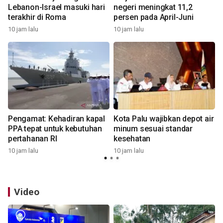
Lebanon-Israel masuki hari
negeri meningkat 11,2
terakhir di Roma
persen pada April-Juni
10 jam lalu
10 jam lalu
1
Pengamat: Kehadiran kapal
Kota Palu wajibkan depot air
PPA tepat untuk kebutuhan
minum sesuai standar
pertahanan RI
kesehatan
10 jam lalu
10 jam lalu
1
Video