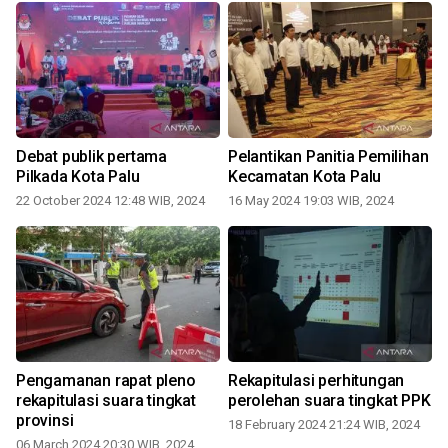
Debat publik pertama
Pelantikan Panitia Pemilihan
Pilkada Kota Palu
Kecamatan Kota Palu
22 October 2024 12:48 WIB, 2024
16 May 2024 19:03 WIB, 2024
1
Pengamanan rapat pleno
Rekapitulasi perhitungan
rekapitulasi suara tingkat
perolehan suara tingkat PPK
provinsi
18 February 2024 21:24 WIB, 2024
1
06 March 2024 20:30 WIB, 2024