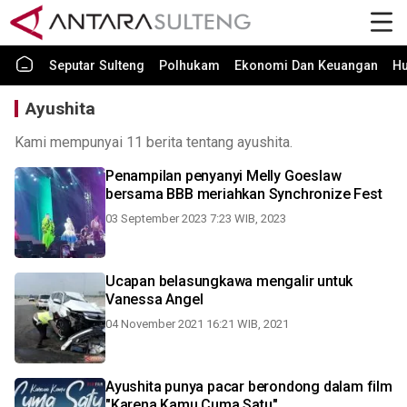
Seputar Sulteng
Polhukam
Ekonomi Dan Keuangan
H
Ayushita
Kami mempunyai 11 berita tentang ayushita.
Penampilan penyanyi Melly Goeslaw
bersama BBB meriahkan Synchronize Fest
03 September 2023 7:23 WIB, 2023
Ucapan belasungkawa mengalir untuk
Vanessa Angel
04 November 2021 16:21 WIB, 2021
Ayushita punya pacar berondong dalam film
"Karena Kamu Cuma Satu"