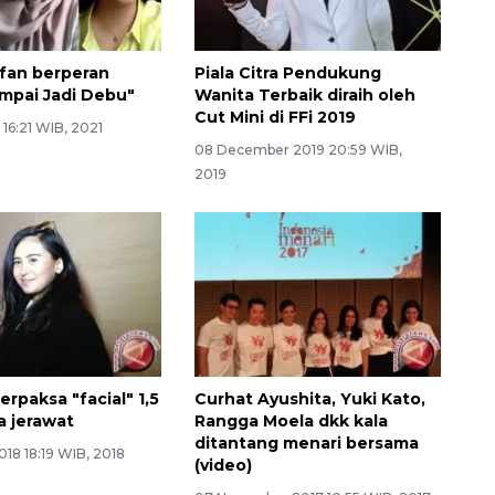
fan berperan
Piala Citra Pendukung
mpai Jadi Debu"
Wanita Terbaik diraih oleh
Cut Mini di FFi 2019
 16:21 WIB, 2021
08 December 2019 20:59 WIB,
2019
erpaksa "facial" 1,5
Curhat Ayushita, Yuki Kato,
a jerawat
Rangga Moela dkk kala
ditantang menari bersama
18 18:19 WIB, 2018
(video)