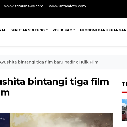
www.antaranews.com
www.antarafoto.com
NAL
SEPUTAR SULTENG
POLHUKAM
EKONOMI DAN KEUANGAN
yushita bintangi tiga film baru hadir di Klik Film
shita bintangi tiga film
T
ilm