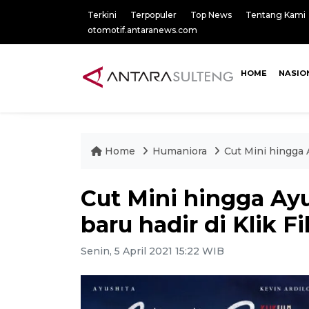
Terkini
Terpopuler
Top News
Tentang Kami
otomotif.antaranews.com
HOME
NASIO
Home
Humaniora
Cut Mini hingga A
Cut Mini hingga Ayu
baru hadir di Klik F
Senin, 5 April 2021 15:22 WIB