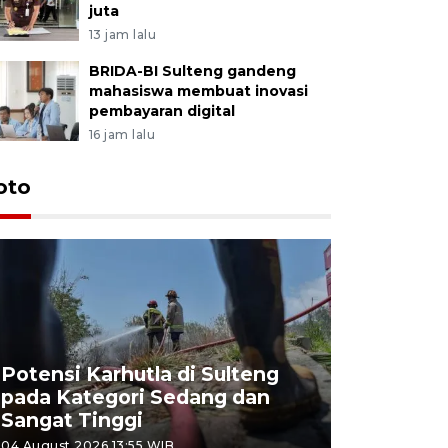
juta
13 jam lalu
BRIDA-BI Sulteng gandeng
mahasiswa membuat inovasi
pembayaran digital
16 jam lalu
oto
Potensi Karhutla di Sulteng
pada Kategori Sedang dan
Penjuala
Sangat Tinggi
Kemerdek
04 August 2026 13:55 WIB
03 August 202