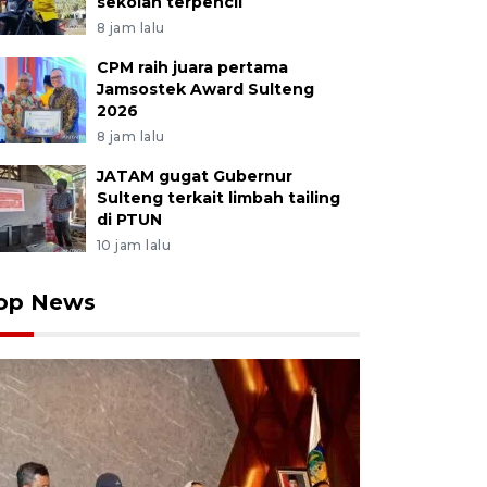
sekolah terpencil
8 jam lalu
CPM raih juara pertama
Jamsostek Award Sulteng
2026
8 jam lalu
JATAM gugat Gubernur
Sulteng terkait limbah tailing
di PTUN
10 jam lalu
op News