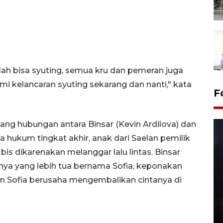
lah bisa syuting, semua kru dan pemeran juga
i kelancaran syuting sekarang dan nanti," kata
F
ng hubungan antara Binsar (Kevin Ardilova) dan
a hukum tingkat akhir, anak dari Saelan pemilik
bis dikarenakan melanggar lalu lintas. Binsar
hnya yang lebih tua bernama Sofia, keponakan
dan Sofia berusaha mengembalikan cintanya di
Layanan pembuatan SIM Baru
di Satpas Polresta Palu
15 July 2026 14:08 WIB