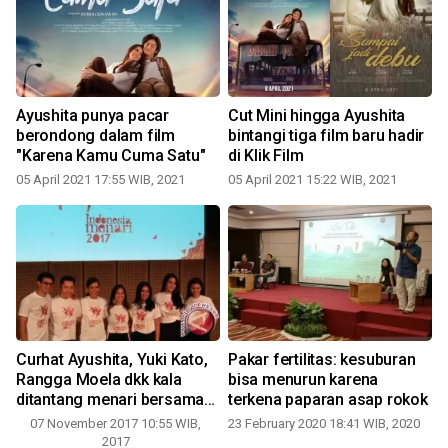
Ayushita punya pacar
Cut Mini hingga Ayushita
berondong dalam film
bintangi tiga film baru hadir
"Karena Kamu Cuma Satu"
di Klik Film
05 April 2021 17:55 WIB, 2021
05 April 2021 15:22 WIB, 2021
2
Curhat Ayushita, Yuki Kato,
Pakar fertilitas: kesuburan
Rangga Moela dkk kala
bisa menurun karena
ditantang menari bersama
terkena paparan asap rokok
(video)
07 November 2017 10:55 WIB,
23 February 2020 18:41 WIB, 2020
2
2017