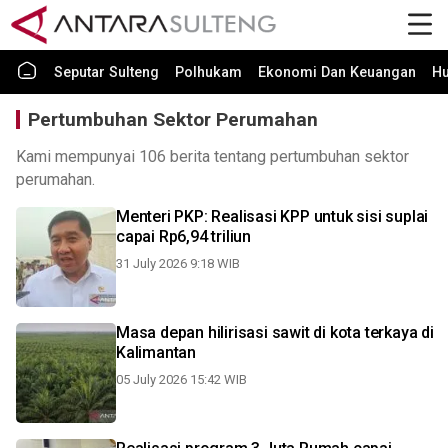
Seputar Sulteng
Polhukam
Ekonomi Dan Keuangan
H
Pertumbuhan Sektor Perumahan
Kami mempunyai 106 berita tentang pertumbuhan sektor
perumahan.
Menteri PKP: Realisasi KPP untuk sisi suplai
capai Rp6,94 triliun
31 July 2026 9:18 WIB
Masa depan hilirisasi sawit di kota terkaya di
Kalimantan
05 July 2026 15:42 WIB