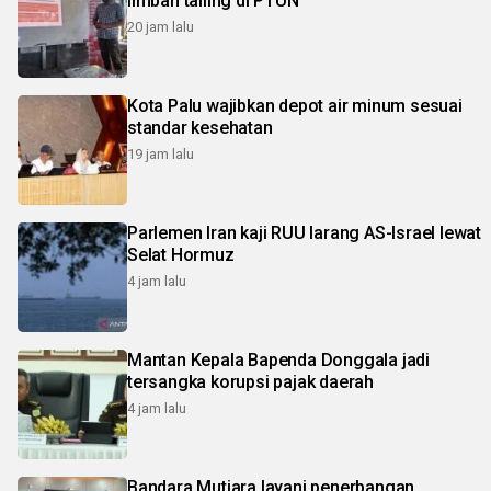
limbah tailing di PTUN
20 jam lalu
Kota Palu wajibkan depot air minum sesuai
standar kesehatan
19 jam lalu
Parlemen Iran kaji RUU larang AS-Israel lewat
Selat Hormuz
4 jam lalu
Mantan Kepala Bapenda Donggala jadi
tersangka korupsi pajak daerah
4 jam lalu
Bandara Mutiara layani penerbangan