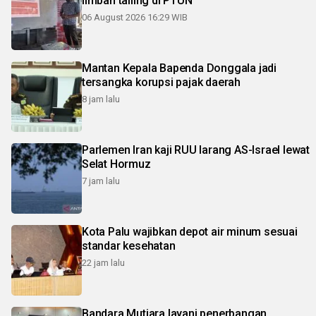
limbah tailing di PTUN
06 August 2026 16:29 WIB
Mantan Kepala Bapenda Donggala jadi
tersangka korupsi pajak daerah
8 jam lalu
Parlemen Iran kaji RUU larang AS-Israel lewat
Selat Hormuz
7 jam lalu
Kota Palu wajibkan depot air minum sesuai
standar kesehatan
22 jam lalu
Bandara Mutiara layani penerbangan