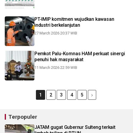
PT-IMIP komitmen wujudkan kawasan
industri berkelanjutan
27 March 2026 20:37 WIB
Pemkot Palu-Komnas HAM perkuat sinergi
penuhi hak masyarakat
11 March 2026 22:59 WIB
1
2
3
4
5
Terpopuler
JATAM gugat Gubernur Sulteng terkait