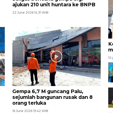
ajukan 210 unit huntara ke BNPB
22 June 2026 14:31 WIB
K
m
10 
Gempa 6,7 M guncang Palu,
sejumlah bangunan rusak dan 8
orang terluka
16 June 2026 19:42 WIB