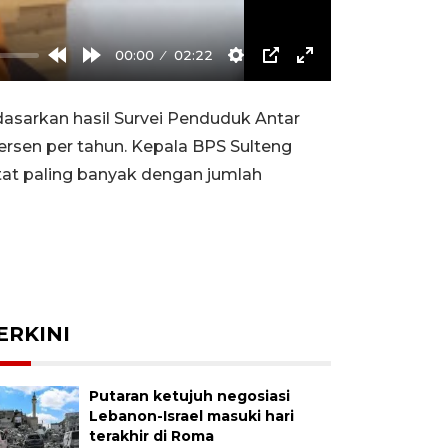
00:00
02:22
Rewind
Forward
Settings
PIP
Enter
10s
10s
fullscreen
sarkan hasil Survei Penduduk Antar
ersen per tahun. Kepala BPS Sulteng
atat paling banyak dengan jumlah
ERKINI
Putaran ketujuh negosiasi
Lebanon-Israel masuki hari
terakhir di Roma