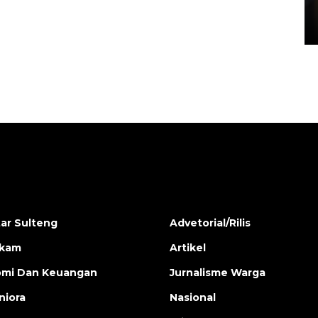
di Satpas Polresta Palu
15 July 2026 14:08 WIB
ar Sulteng
Advetorial/Rilis
ukam
Artikel
mi Dan Keuangan
Jurnalisme Warga
iora
Nasional