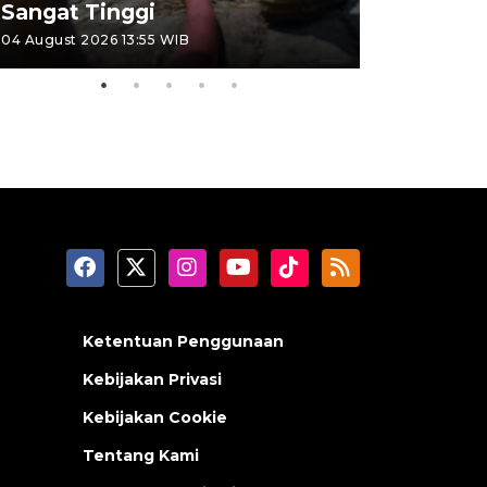
Sangat Tinggi
Kemerdek
04 August 2026 13:55 WIB
03 August 202
Ketentuan Penggunaan
Kebijakan Privasi
Kebijakan Cookie
Tentang Kami