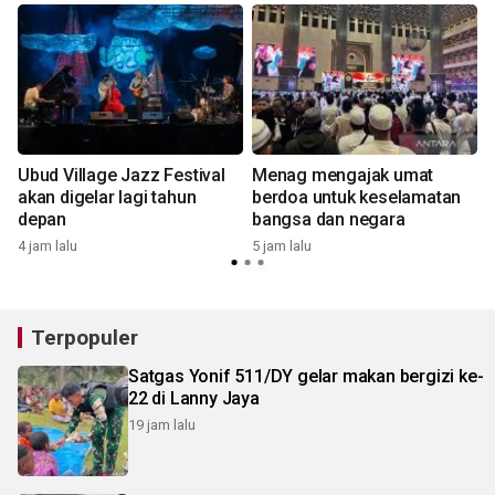
Ubud Village Jazz Festival
Menag mengajak umat
akan digelar lagi tahun
berdoa untuk keselamatan
depan
bangsa dan negara
4 jam lalu
5 jam lalu
5
Terpopuler
Satgas Yonif 511/DY gelar makan bergizi ke-
22 di Lanny Jaya
19 jam lalu