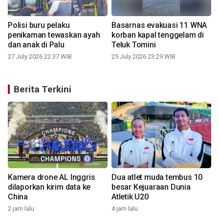
Polisi buru pelaku
Basarnas evakuasi 11 WNA
penikaman tewaskan ayah
korban kapal tenggelam di
dan anak di Palu
Teluk Tomini
27 July 2026 22:37 WIB
25 July 2026 23:29 WIB
Berita Terkini
Kamera drone AL Inggris
Dua atlet muda tembus 10
dilaporkan kirim data ke
besar Kejuaraan Dunia
China
Atletik U20
5
2 jam lalu
4 jam lalu