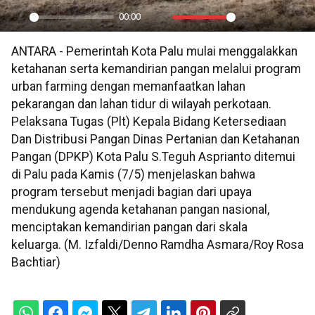
00:00
Play
Mute
Settings
PIP
En
ANTARA - Pemerintah Kota Palu mulai menggalakkan
ful
ketahanan serta kemandirian pangan melalui program
urban farming dengan memanfaatkan lahan
pekarangan dan lahan tidur di wilayah perkotaan.
Pelaksana Tugas (Plt) Kepala Bidang Ketersediaan
Dan Distribusi Pangan Dinas Pertanian dan Ketahanan
Pangan (DPKP) Kota Palu S.Teguh Asprianto ditemui
di Palu pada Kamis (7/5) menjelaskan bahwa
program tersebut menjadi bagian dari upaya
mendukung agenda ketahanan pangan nasional,
menciptakan kemandirian pangan dari skala
keluarga. (M. Izfaldi/Denno Ramdha Asmara/Roy Rosa
Bachtiar)