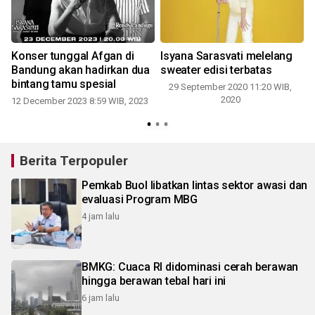
Konser tunggal Afgan di
Isyana Sarasvati melelang
Bandung akan hadirkan dua
sweater edisi terbatas
bintang tamu spesial
29 September 2020 11:20 WIB,
2020
12 December 2023 8:59 WIB, 2023
Berita Terpopuler
Pemkab Buol libatkan lintas sektor awasi dan
evaluasi Program MBG
4 jam lalu
BMKG: Cuaca RI didominasi cerah berawan
hingga berawan tebal hari ini
6 jam lalu