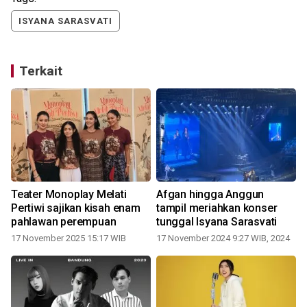
ISYANA SARASVATI
Terkait
i
Teater Monoplay Melati
Afgan hingga Anggun
Pertiwi sajikan kisah enam
tampil meriahkan konser
pahlawan perempuan
tunggal Isyana Sarasvati
17 November 2025 15:17 WIB
17 November 2024 9:27 WIB, 2024