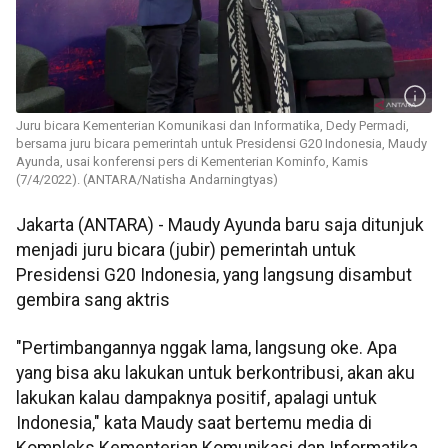
Juru bicara Kementerian Komunikasi dan Informatika, Dedy Permadi,
bersama juru bicara pemerintah untuk Presidensi G20 Indonesia, Maudy
Ayunda, usai konferensi pers di Kementerian Kominfo, Kamis
(7/4/2022). (ANTARA/Natisha Andarningtyas)
Jakarta (ANTARA) - Maudy Ayunda baru saja ditunjuk
menjadi juru bicara (jubir) pemerintah untuk
Presidensi G20 Indonesia, yang langsung disambut
gembira sang aktris
"Pertimbangannya nggak lama, langsung oke. Apa
yang bisa aku lakukan untuk berkontribusi, akan aku
lakukan kalau dampaknya positif, apalagi untuk
Indonesia," kata Maudy saat bertemu media di
Kompleks Kementerian Komunikasi dan Informatika,