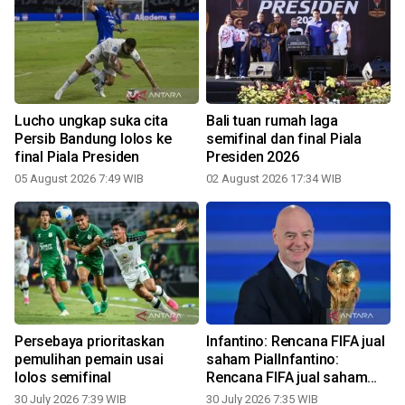
Lucho ungkap suka cita
Bali tuan rumah laga
Persib Bandung lolos ke
semifinal dan final Piala
final Piala Presiden
Presiden 2026
05 August 2026 7:49 WIB
02 August 2026 17:34 WIB
2
Persebaya prioritaskan
Infantino: Rencana FIFA jual
pemulihan pemain usai
saham PialInfantino:
lolos semifinal
Rencana FIFA jual saham
Pial
30 July 2026 7:39 WIB
30 July 2026 7:35 WIB
1