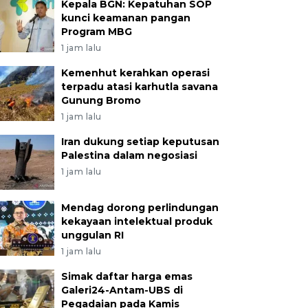
Kepala BGN: Kepatuhan SOP
kunci keamanan pangan
Program MBG
1 jam lalu
Kemenhut kerahkan operasi
terpadu atasi karhutla savana
Gunung Bromo
1 jam lalu
Iran dukung setiap keputusan
Palestina dalam negosiasi
1 jam lalu
Mendag dorong perlindungan
kekayaan intelektual produk
unggulan RI
1 jam lalu
Simak daftar harga emas
Galeri24-Antam-UBS di
Pegadaian pada Kamis