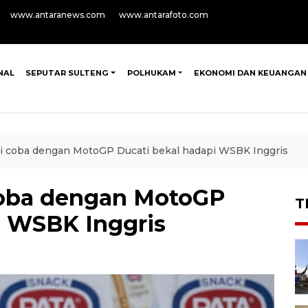
www.antaranews.com
www.antarafoto.com
NAL
SEPUTAR SULTENG
POLHUKAM
EKONOMI DAN KEUANGAN
uji coba dengan MotoGP Ducati bekal hadapi WSBK Inggris
 coba dengan MotoGP
T
i WSBK Inggris