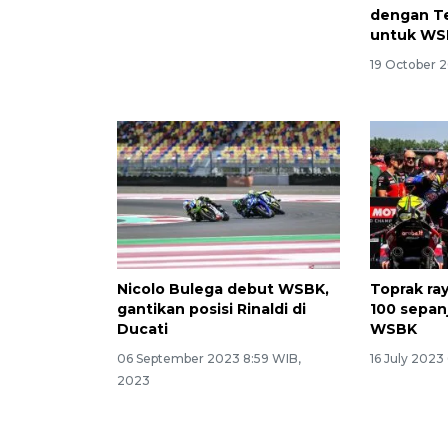
dengan T
untuk WS
19 October 
Nicolo Bulega debut WSBK,
Toprak ra
gantikan posisi Rinaldi di
100 sepan
Ducati
WSBK
06 September 2023 8:59 WIB,
16 July 2023
2023