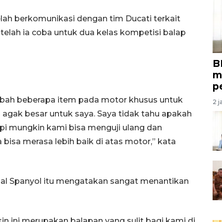
ah berkomunikasi dengan tim Ducati terkait
elah ia coba untuk dua kelas kompetisi balap
B
m
p
ubah beberapa item pada motor khusus untuk
2 j
agak besar untuk saya. Saya tidak tahu apakah
api mungkin kami bisa menguji ulang dan
bisa merasa lebih baik di atas motor,” kata
asal Spanyol itu mengatakan sangat menantikan
n ini merupakan balapan yang sulit bagi kami di