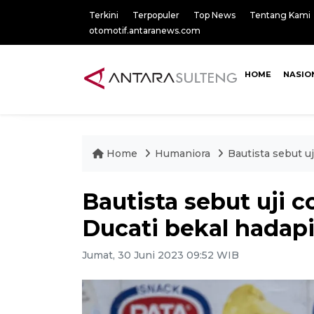
Terkini
Terpopuler
Top News
Tentang Kami
otomotif.antaranews.com
HOME
NASIO
Home
Humaniora
Bautista sebut 
Bautista sebut uji
Ducati bekal hadap
Jumat, 30 Juni 2023 09:52 WIB