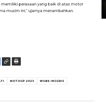
Layanan pembuatan SIM Baru
memiliki perasaan yang baik di atas motor
di Satpas Polresta Palu
tama musim ini,” ujarnya menambahkan.
15 July 2026 14:08 WIB
ATI
MOTOGP 2023
WSBK INGGRIS