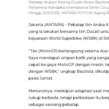
Pebalap Aruba.it Racing-Ducati Alvaro Bauti
Pertamina Mandalika International Street Circ
Minggu (5/3/2023). ANTARA FOTO/M Agung R
Jakarta (ANTARA) - Pebalap tim Aruba.It
yang ia lakukan bersama tim Ducati u
kejuaraan World Superbike (WSBK) di Sirku
“Tes (MotoGP) berlangsung selama dua 
Saya mendapat umpan balik yang sanga
cepat ke gaya MotoGP dengan mesin, te
dengan WSBK,” ungkap Bautista, dikutip
pada Jumat.
Menurutnya, meskipun adaptasi saat 
cukup berbeda, tetapi perbedaan itu be
sebagai seorang pebalap.