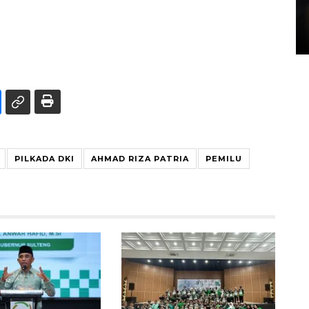
Layanan pembuatan SIM Baru
di Satpas Polresta Palu
15 July 2026 14:08 WIB
PILKADA DKI
AHMAD RIZA PATRIA
PEMILU