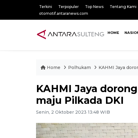
Terkini
Terpopuler
Top News
Tentang Kami
otomotif.antaranews.com
HOME
NASIO
Home
Polhukam
KAHMI Jaya doron
KAHMI Jaya dorong 
maju Pilkada DKI
Senin, 2 Oktober 2023 13:48 WIB