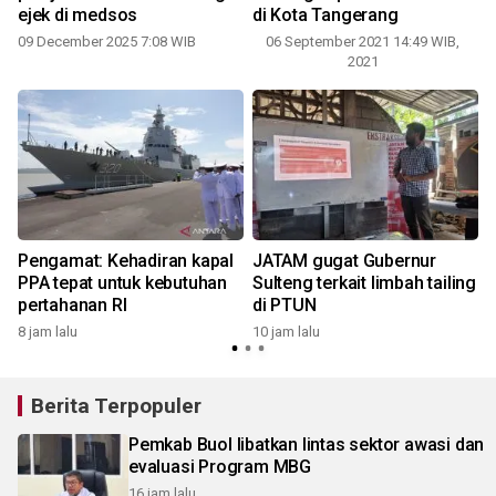
ejek di medsos
di Kota Tangerang
09 December 2025 7:08 WIB
06 September 2021 14:49 WIB,
1
2021
g
Pengamat: Kehadiran kapal
JATAM gugat Gubernur
PPA tepat untuk kebutuhan
Sulteng terkait limbah tailing
pertahanan RI
di PTUN
1
8 jam lalu
10 jam lalu
Berita Terpopuler
Pemkab Buol libatkan lintas sektor awasi dan
evaluasi Program MBG
16 jam lalu