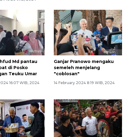
ahfud Md pantau
Ganjar Pranowo mengaku
pat di Posko
semeleh menjelang
an Teuku Umar
"coblosan"
2024 16:07 WIB, 2024
14 February 2024 8:19 WIB, 2024