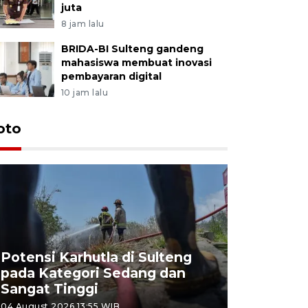
juta
8 jam lalu
BRIDA-BI Sulteng gandeng
mahasiswa membuat inovasi
pembayaran digital
10 jam lalu
oto
Potensi Karhutla di Sulteng
pada Kategori Sedang dan
Penjuala
Sangat Tinggi
Kemerdek
04 August 2026 13:55 WIB
03 August 202