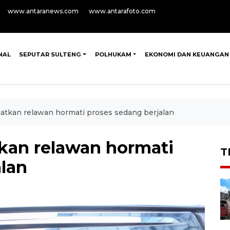
www.antaranews.com
www.antarafoto.com
NAL
SEPUTAR SULTENG
POLHUKAM
EKONOMI DAN KEUANGAN
gatkan relawan hormati proses sedang berjalan
tkan relawan hormati
T
alan