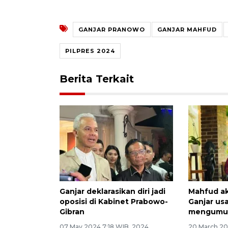
GANJAR PRANOWO
GANJAR MAHFUD
PILPRES 2024
Berita Terkait
Ganjar deklarasikan diri jadi
Mahfud a
oposisi di Kabinet Prabowo-
Ganjar usa
Gibran
mengumum
07 May 2024 7:18 WIB, 2024
20 March 20