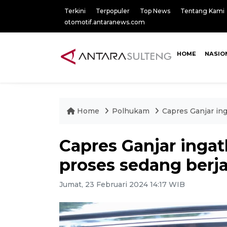
Terkini
Terpopuler
Top News
Tentang Kami
otomotif.antaranews.com
HOME
NASIO
Home
Polhukam
Capres Ganjar in
Capres Ganjar inga
proses sedang berj
Jumat, 23 Februari 2024 14:17 WIB