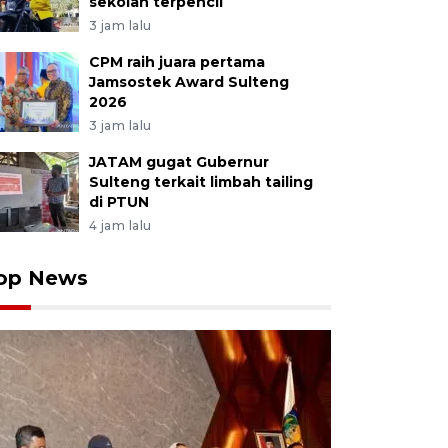
sekolah terpencil
3 jam lalu
CPM raih juara pertama
Jamsostek Award Sulteng
2026
3 jam lalu
JATAM gugat Gubernur
Sulteng terkait limbah tailing
di PTUN
4 jam lalu
op News