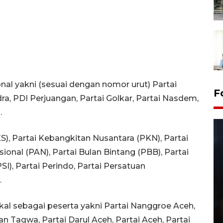
ional yakni (sesuai dengan nomor urut) Partai
F
ra, PDI Perjuangan, Partai Golkar, Partai Nasdem,
.
KS), Partai Kebangkitan Nusantara (PKN), Partai
ional (PAN), Partai Bulan Bintang (PBB), Partai
SI), Partai Perindo, Partai Persatuan
.
Layanan pembuatan SIM Baru
lokal sebagai peserta yakni Partai Nanggroe Aceh,
di Satpas Polresta Palu
n Taqwa, Partai Darul Aceh, Partai Aceh, Partai
15 July 2026 14:08 WIB