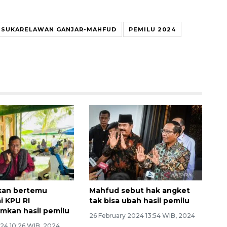
SUKARELAWAN GANJAR-MAHFUD
PEMILU 2024
kan bertemu
Mahfud sebut hak angket
i KPU RI
tak bisa ubah hasil pemilu
kan hasil pemilu
26 February 2024 13:54 WIB, 2024
24 10:26 WIB, 2024