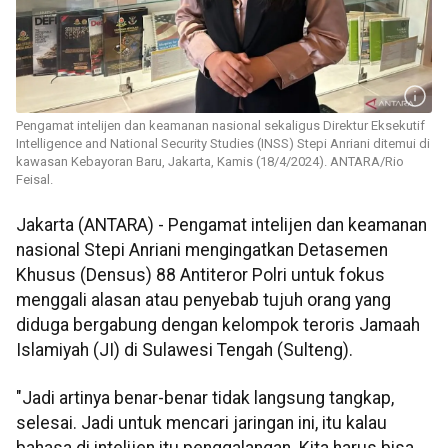
Pengamat intelijen dan keamanan nasional sekaligus Direktur Eksekutif
Intelligence and National Security Studies (INSS) Stepi Anriani ditemui di
kawasan Kebayoran Baru, Jakarta, Kamis (18/4/2024). ANTARA/Rio
Feisal.
Jakarta (ANTARA) - Pengamat intelijen dan keamanan
nasional Stepi Anriani mengingatkan Detasemen
Khusus (Densus) 88 Antiteror Polri untuk fokus
menggali alasan atau penyebab tujuh orang yang
diduga bergabung dengan kelompok teroris Jamaah
Islamiyah (JI) di Sulawesi Tengah (Sulteng).
"Jadi artinya benar-benar tidak langsung tangkap,
selesai. Jadi untuk mencari jaringan ini, itu kalau
bahasa di intelijen itu penggalangan. Kita harus bisa