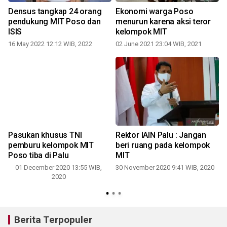
Densus tangkap 24 orang
Ekonomi warga Poso
pendukung MIT Poso dan
menurun karena aksi teror
k
ISIS
kelompok MIT
16 May 2022 12:12 WIB, 2022
02 June 2021 23:04 WIB, 2021
t
Pasukan khusus TNI
Rektor IAIN Palu : Jangan
pemburu kelompok MIT
beri ruang pada kelompok
Poso tiba di Palu
MIT
4
01 December 2020 13:55 WIB,
30 November 2020 9:41 WIB, 2020
2020
Berita Terpopuler