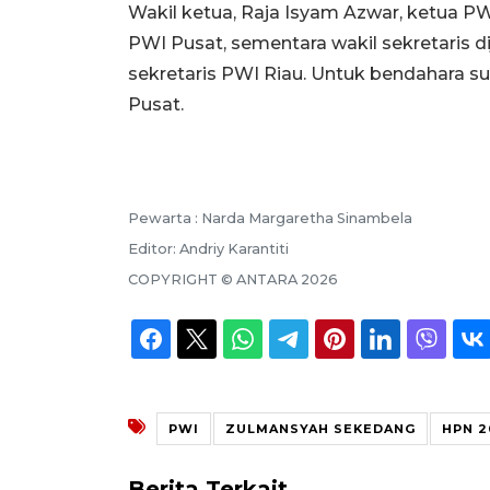
Wakil ketua, Raja Isyam Azwar, ketua PWI
PWI Pusat, sementara wakil sekretaris di
sekretaris PWI Riau. Untuk bendahara s
Pusat.
Pewarta :
Narda Margaretha Sinambela
Editor:
Andriy Karantiti
COPYRIGHT ©
ANTARA
2026
PWI
ZULMANSYAH SEKEDANG
HPN 2
Berita Terkait