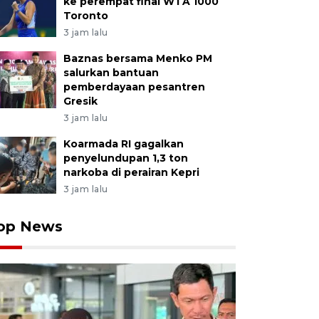
ke perempat final WTA 1000
Toronto
3 jam lalu
Baznas bersama Menko PM
salurkan bantuan
pemberdayaan pesantren
Gresik
3 jam lalu
Koarmada RI gagalkan
penyelundupan 1,3 ton
narkoba di perairan Kepri
3 jam lalu
op News