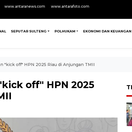
www.antaranews.com
www.antarafoto.com
NAL
SEPUTAR SULTENG
POLHUKAM
EKONOMI DAN KEUANGAN
n "kick off" HPN 2025 Riau di Anjungan TMII
"kick off" HPN 2025
T
MII