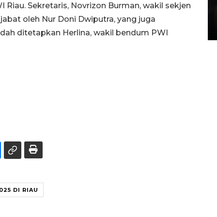
Layanan pembuatan SIM Baru
 Riau. Sekretaris, Novrizon Burman, wakil sekjen
di Satpas Polresta Palu
jabat oleh Nur Doni Dwiputra, yang juga
15 July 2026 14:08 WIB
udah ditetapkan Herlina, wakil bendum PWI
025 DI RIAU