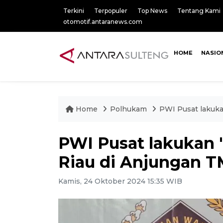
Terkini
Terpopuler
Top News
Tentang Kami
otomotif.antaranews.com
HOME
NASIO
Home
Polhukam
PWI Pusat lakuka
PWI Pusat lakukan 
Riau di Anjungan T
Kamis, 24 Oktober 2024 15:35 WIB