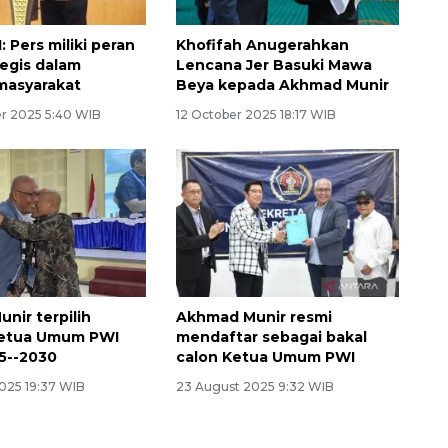
 Pers miliki peran
Khofifah Anugerahkan
tegis dalam
Lencana Jer Basuki Mawa
masyarakat
Beya kepada Akhmad Munir
r 2025 5:40 WIB
12 October 2025 18:17 WIB
nir terpilih
Akhmad Munir resmi
Ketua Umum PWI
mendaftar sebagai bakal
5--2030
calon Ketua Umum PWI
025 19:37 WIB
23 August 2025 9:32 WIB