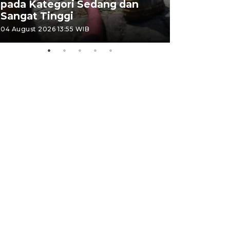
pada Kategori Sedang dan
Penjuala
Sangat Tinggi
Kemerdek
04 August 2026 13:55 WIB
03 August 202