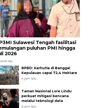
P3MI Sulawesi Tengah fasilitasi
emulangan puluhan PMI hingga
uli 2026
enit lalu
BPBD: Karhutla di Banggai
Kepulauan capai 72,4 Hektare
4 jam lalu
Taman Nasional Lore Lindu
perkuat mitigasi bencana
melalui teknologi data
6 jam lalu