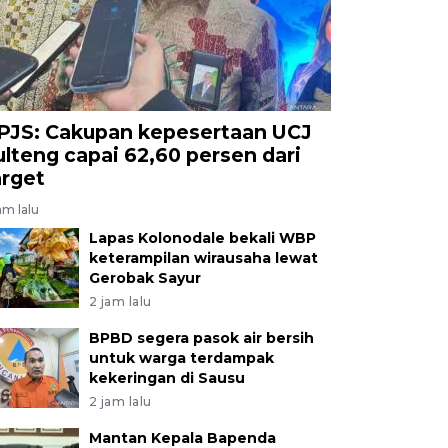
PJS: Cakupan kepesertaan UCJ
ulteng capai 62,60 persen dari
arget
am lalu
Lapas Kolonodale bekali WBP
keterampilan wirausaha lewat
Gerobak Sayur
2 jam lalu
BPBD segera pasok air bersih
untuk warga terdampak
kekeringan di Sausu
2 jam lalu
Mantan Kepala Bapenda