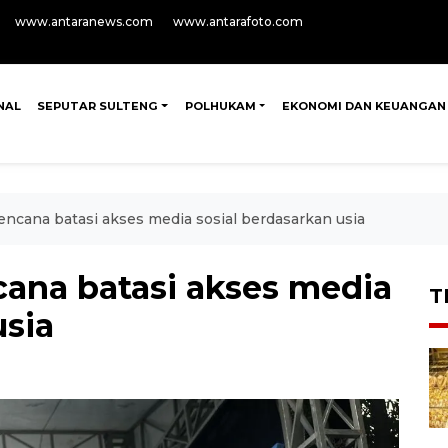
www.antaranews.com
www.antarafoto.com
NAL
SEPUTAR SULTENG
POLHUKAM
EKONOMI DAN KEUANGAN
ncana batasi akses media sosial berdasarkan usia
ana batasi akses media
T
usia