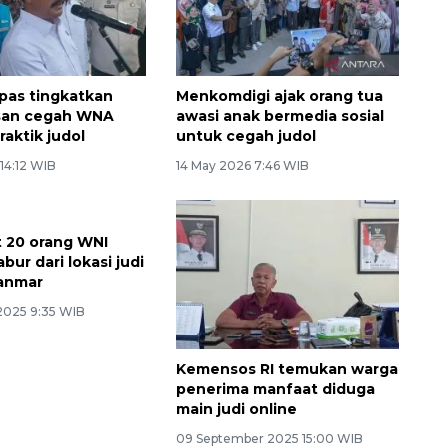
pas tingkatkan
Menkomdigi ajak orang tua
an cegah WNA
awasi anak bermedia sosial
raktik judol
untuk cegah judol
14:12 WIB
14 May 2026 7:46 WIB
t 20 orang WNI
abur dari lokasi judi
yanmar
2025 9:35 WIB
Kemensos RI temukan warga
penerima manfaat diduga
main judi online
09 September 2025 15:00 WIB