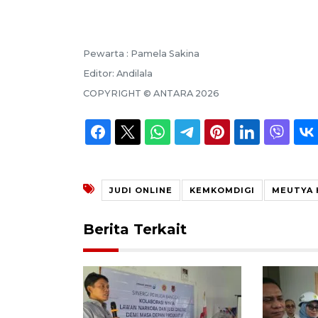
Pewarta :
Pamela Sakina
Editor:
Andilala
COPYRIGHT ©
ANTARA
2026
JUDI ONLINE
KEMKOMDIGI
MEUTYA 
Berita Terkait