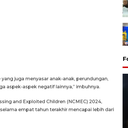
F
e
yang juga menyasar anak-anak, perundungan,
ga aspek-aspek negatif lainnya,” imbuhnya.
issing and Exploited Children (NCMEC) 2024,
 selama empat tahun terakhir mencapai lebih dari
Layanan pembuatan SIM Baru
di Satpas Polresta Palu