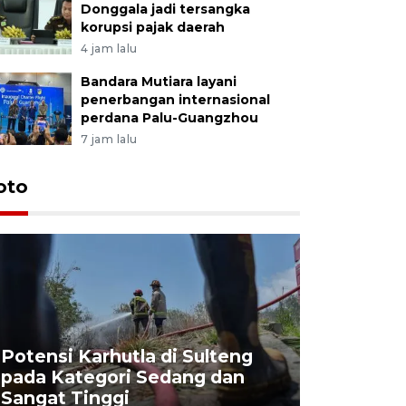
Donggala jadi tersangka
korupsi pajak daerah
4 jam lalu
Bandara Mutiara layani
penerbangan internasional
perdana Palu-Guangzhou
7 jam lalu
oto
Potensi Karhutla di Sulteng
pada Kategori Sedang dan
Penjuala
Sangat Tinggi
Kemerdek