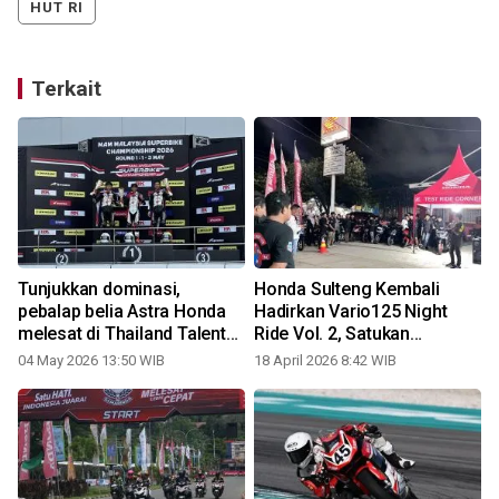
HUT RI
Terkait
Tunjukkan dominasi,
Honda Sulteng Kembali
pebalap belia Astra Honda
Hadirkan Vario125 Night
melesat di Thailand Talent
Ride Vol. 2, Satukan
Cup 2026
Komunitas dalam
04 May 2026 13:50 WIB
18 April 2026 8:42 WIB
Pengalaman Berkendara
Malam