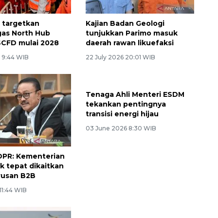
 targetkan
Kajian Badan Geologi
gas North Hub
tunjukkan Parimo masuk
SCFD mulai 2028
daerah rawan likuefaksi
6 9:44 WIB
22 July 2026 20:01 WIB
Tenaga Ahli Menteri ESDM
tekankan pentingnya
transisi energi hijau
03 June 2026 8:30 WIB
DPR: Kementerian
k tepat dikaitkan
rusan B2B
 11:44 WIB