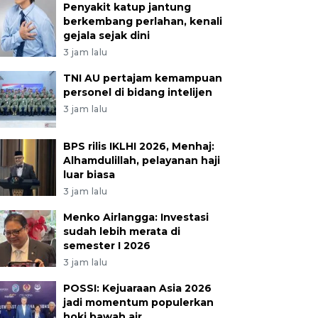
Penyakit katup jantung
berkembang perlahan, kenali
gejala sejak dini
3 jam lalu
TNI AU pertajam kemampuan
personel di bidang intelijen
3 jam lalu
BPS rilis IKLHI 2026, Menhaj:
Alhamdulillah, pelayanan haji
luar biasa
3 jam lalu
Menko Airlangga: Investasi
sudah lebih merata di
semester I 2026
3 jam lalu
POSSI: Kejuaraan Asia 2026
jadi momentum populerkan
hoki bawah air