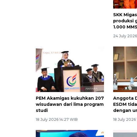
ESDM hitung keekonomian
SKK Migas
pertamax di tengah gejolak
produksi 
harga minyak dunia
1.000 MM
29 July 2026 10:21 WIB
24 July 202
PEM Akamigas kukuhkan 207
Anggota 
wisudawan dari lima program
ESDM tida
studi
dengan u
18 July 2026 14:27 WIB
18 July 2026