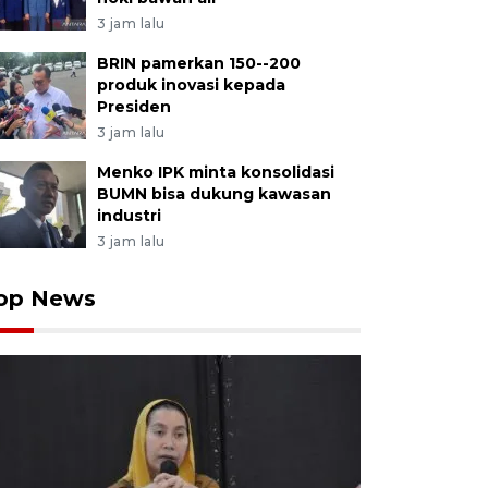
3 jam lalu
BRIN pamerkan 150--200
produk inovasi kepada
Presiden
3 jam lalu
Menko IPK minta konsolidasi
BUMN bisa dukung kawasan
industri
3 jam lalu
op News