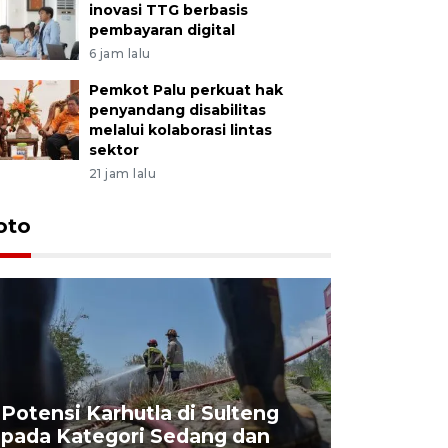
inovasi TTG berbasis
pembayaran digital
6 jam lalu
Pemkot Palu perkuat hak
penyandang disabilitas
melalui kolaborasi lintas
sektor
21 jam lalu
oto
Potensi Karhutla di Sulteng
pada Kategori Sedang dan
Penjuala