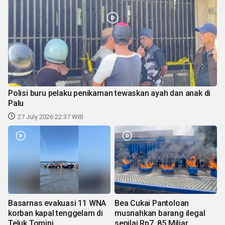
Polisi buru pelaku penikaman tewaskan ayah dan anak di
Palu
27 July 2026 22:37 WIB
Basarnas evakuasi 11 WNA
Bea Cukai Pantoloan
korban kapal tenggelam di
musnahkan barang ilegal
Teluk Tomini
senilai Rp7, 85 Miliar