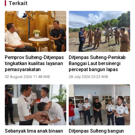
Terkait
Pemprov Sulteng-Ditjenpas
Ditjenpas Sulteng-Pemkab
tingkatkan kualitas layanan
Banggai Laut bersinergi
pemasyarakatan
percepat bangun lapas
02 August 2026 11:48 WIB
28 July 2026 20:23 WIB
1
Sebanyak lima anak binaan
Ditjenpas Sulteng bangun