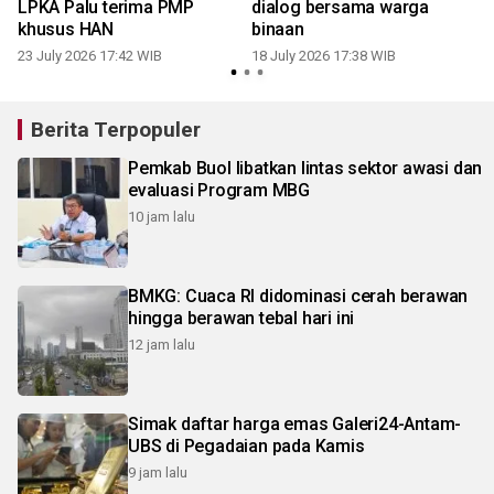
LPKA Palu terima PMP
dialog bersama warga
khusus HAN
binaan
23 July 2026 17:42 WIB
18 July 2026 17:38 WIB
1
Berita Terpopuler
Pemkab Buol libatkan lintas sektor awasi dan
evaluasi Program MBG
10 jam lalu
BMKG: Cuaca RI didominasi cerah berawan
hingga berawan tebal hari ini
12 jam lalu
Simak daftar harga emas Galeri24-Antam-
UBS di Pegadaian pada Kamis
9 jam lalu