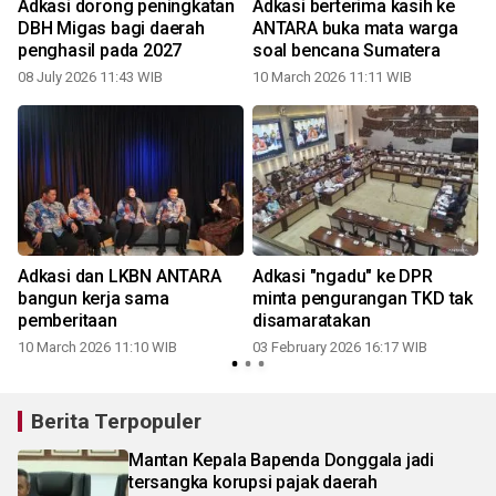
Adkasi dorong peningkatan
Adkasi berterima kasih ke
DBH Migas bagi daerah
ANTARA buka mata warga
penghasil pada 2027
soal bencana Sumatera
08 July 2026 11:43 WIB
10 March 2026 11:11 WIB
2
Adkasi dan LKBN ANTARA
Adkasi "ngadu" ke DPR
bangun kerja sama
minta pengurangan TKD tak
pemberitaan
disamaratakan
10 March 2026 11:10 WIB
03 February 2026 16:17 WIB
Berita Terpopuler
Mantan Kepala Bapenda Donggala jadi
tersangka korupsi pajak daerah