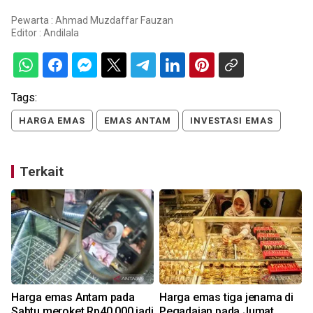
Pewarta : Ahmad Muzdaffar Fauzan
Editor :
Andilala
Tags:
HARGA EMAS
EMAS ANTAM
INVESTASI EMAS
Terkait
Harga emas Antam pada
Harga emas tiga jenama di
Sabtu meroket Rp40.000 jadi
Pegadaian pada Jumat