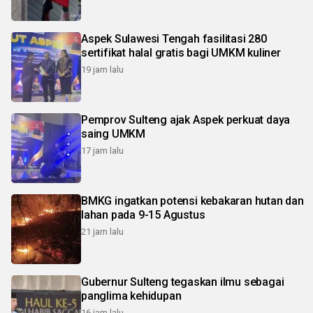
Aspek Sulawesi Tengah fasilitasi 280
sertifikat halal gratis bagi UMKM kuliner
19 jam lalu
Pemprov Sulteng ajak Aspek perkuat daya
saing UMKM
17 jam lalu
BMKG ingatkan potensi kebakaran hutan dan
lahan pada 9-15 Agustus
21 jam lalu
Gubernur Sulteng tegaskan ilmu sebagai
panglima kehidupan
16 jam lalu