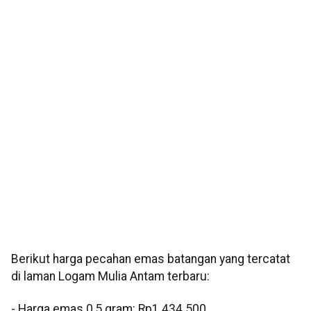
Berikut harga pecahan emas batangan yang tercatat
di laman Logam Mulia Antam terbaru:
‎‎- Harga emas 0,5 gram: Rp1.434.500